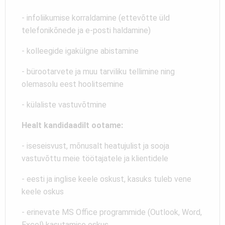
- infoliikumise korraldamine (ettevõtte üld
telefonikõnede ja e-posti haldamine)
- kolleegide igakülgne abistamine
- bürootarvete ja muu tarviliku tellimine ning
olemasolu eest hoolitsemine
- külaliste vastuvõtmine
Healt kandidaadilt ootame:
- iseseisvust, mõnusalt heatujulist ja sooja
vastuvõttu meie töötajatele ja klientidele
- eesti ja inglise keele oskust, kasuks tuleb vene
keele oskus
- erinevate MS Office programmide (Outlook, Word,
Excel) kasutamise oskus