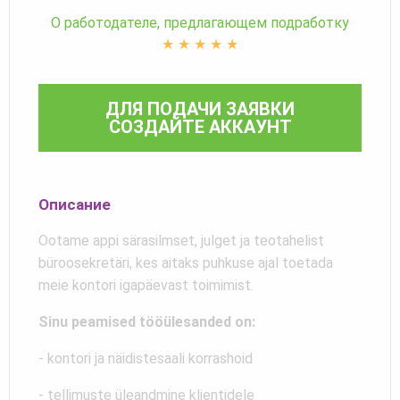
О работодателе, предлагающем подработку
★
★
★
★
★
ДЛЯ ПОДАЧИ ЗАЯВКИ
СОЗДАЙТЕ АККАУНТ
Описание
Ootame appi särasilmset, julget ja teotahelist
büroosekretäri, kes aitaks puhkuse ajal toetada
meie kontori igapäevast toimimist.
Sinu peamised tööülesanded on:
- kontori ja näidistesaali korrashoid
- tellimuste üleandmine klientidele