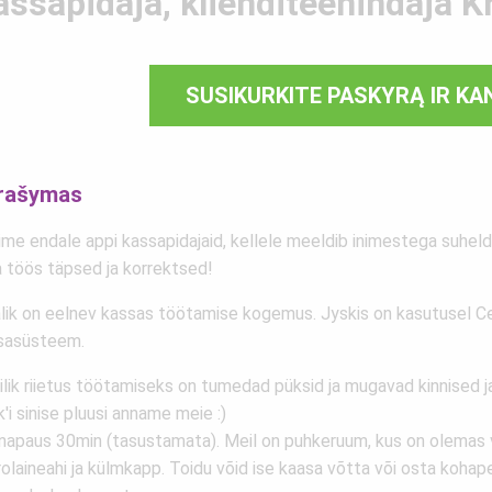
ssapidaja, klienditeenindaja Kri
SUSIKURKITE PASKYRĄ IR KA
rašymas
ime endale appi kassapidajaid, kellele meeldib inimestega suheld
 töös täpsed ja korrektsed!
alik on eelnev kassas töötamise kogemus. Jyskis on kasutusel C
sasüsteem.
ilik riietus töötamiseks on tumedad püksid ja mugavad kinnised j
'i sinise pluusi anname meie :)
napaus 30min (tasustamata). Meil on puhkeruum, kus on olemas 
olaineahi ja külmkapp. Toidu võid ise kaasa võtta või osta kohap