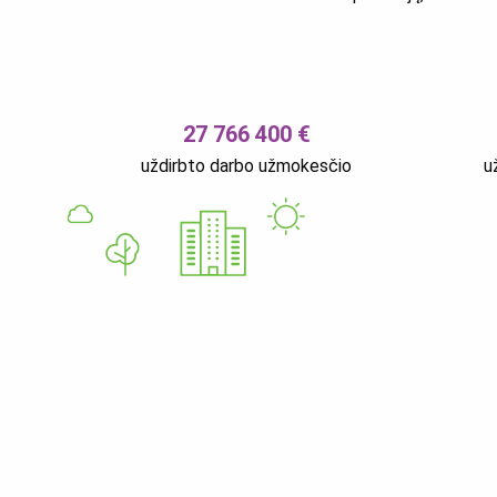
27 766 400 €
uždirbto darbo užmokesčio
u