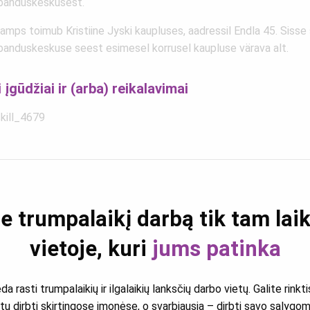
banduskeskusest.
amps toimub Kristiine Jyski kaupluses, aadressil Endla 45. Sisse
banduskeskuse seest esimesel korrusel kaupluse värava alt.
i įgūdžiai ir (arba) reikalavimai
skill_4679
e trumpalaikį darbą tik tam laiku
vietoje, kuri
jums patinka
rasti trumpalaikių ir ilgalaikių lanksčių darbo vietų. Galite rinkti
tu dirbti skirtingose įmonėse, o svarbiausia – dirbti savo sąlygo