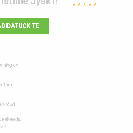
stiine Jysk'i!
★
★
★
★
★
NDIDATUOKITE
a ning on
entara
alanõud.
veekeetja,
ealt