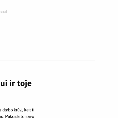
 saab
i ir toje
s darbo krūvį, keisti
mis. Pakeiskite savo