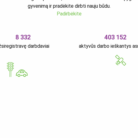
gyvenimą ir pradėkite dirbti nauju būdu.
Padirbėkite
8 332
403 152
žsiregistravę darbdaviai
aktyvūs darbo ieškantys a
GoWorkaBit Estonia