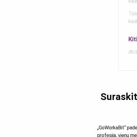
kau
Töö
kau
Kit
db.
Suraskit
„GoWorkaBit“ padeda 
profesiją, vienu me