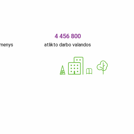
4 456 800
smenys
atlikto darbo valandos
 OÜ
12679310
Nurme 37 11616 Tallinn Estija