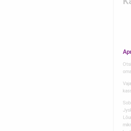
Ka
Ap
Ots
oma
Vaj
kas
Sob
Jysk
Lõu
mikr