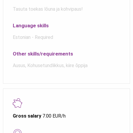
Tasuta toekas lõuna ja kohvipaus!
Language skills
Estonian - Required
Other skills/requirements
Ausus, Kohusetundlikkus, kiire õppija
Gross salary
7.00 EUR/h