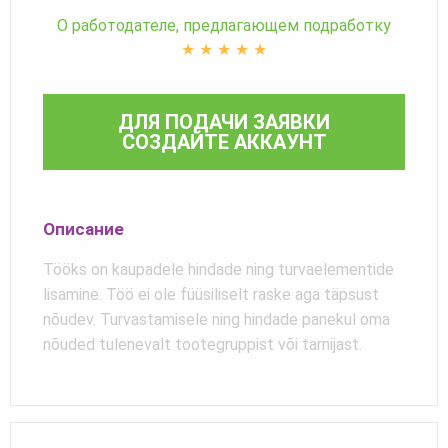
О работодателе, предлагающем подработку
★
★
★
★
★
ДЛЯ ПОДАЧИ ЗАЯВКИ
СОЗДАЙТЕ АККАУНТ
Описание
Tööks on kaupadele hindade ning turvaelementide
lisamine. Töö ei ole füüsiliselt raske aga täpsust
nõudev. Turvastamisele ning hindade panekul oma
nõuded tulenevalt tootegruppist või tarnijast.