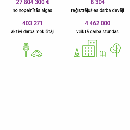
27 804 300 €
8 304
no nopelnītās algas
reģistrējušies darba devēji
403 271
4 462 000
aktīvi darba meklētāji
veiktā darba stundas