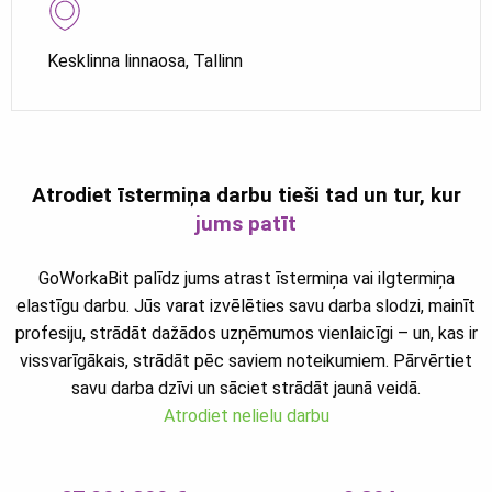
Kesklinna linnaosa, Tallinn
Atrodiet īstermiņa darbu tieši tad un tur, kur
jums patīt
GoWorkaBit palīdz jums atrast īstermiņa vai ilgtermiņa
elastīgu darbu. Jūs varat izvēlēties savu darba slodzi, mainīt
profesiju, strādāt dažādos uzņēmumos vienlaicīgi – un, kas ir
vissvarīgākais, strādāt pēc saviem noteikumiem. Pārvērtiet
savu darba dzīvi un sāciet strādāt jaunā veidā.
Atrodiet nelielu darbu