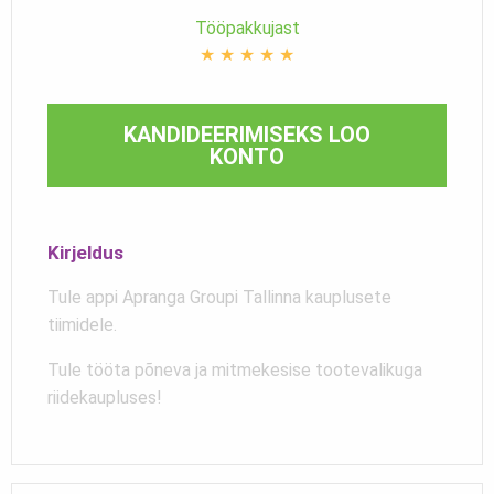
Tööpakkujast
★
★
★
★
★
KANDIDEERIMISEKS LOO
KONTO
Kirjeldus
Tule appi Apranga Groupi Tallinna kauplusete
tiimidele.
Tule tööta põneva ja mitmekesise tootevalikuga
riidekaupluses!