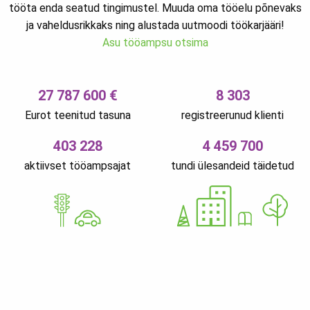
tööta enda seatud tingimustel. Muuda oma tööelu põnevaks
ja vaheldusrikkaks ning alustada uutmoodi töökarjääri!
Asu tööampsu otsima
27 787 600 €
8 303
Eurot teenitud tasuna
registreerunud klienti
403 228
4 459 700
aktiivset tööampsajat
tundi ülesandeid täidetud