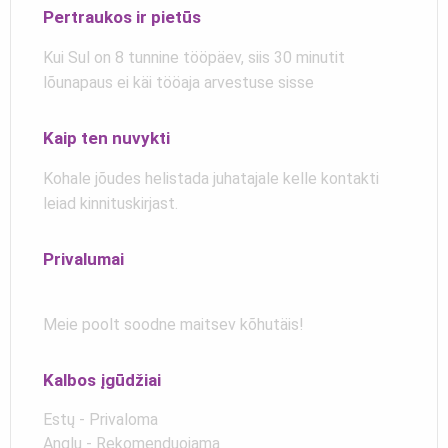
Pertraukos ir pietūs
Kui Sul on 8 tunnine tööpäev, siis 30 minutit
lõunapaus ei käi tööaja arvestuse sisse
Kaip ten nuvykti
Kohale jõudes helistada juhatajale kelle kontakti
leiad kinnituskirjast.
Privalumai
Meie poolt soodne maitsev kõhutäis!
Kalbos įgūdžiai
Estų - Privaloma
Anglų - Rekomenduojama