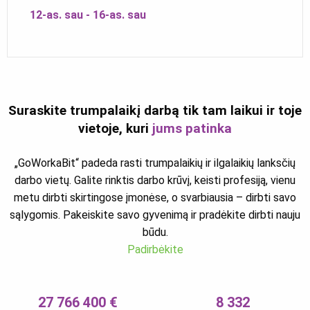
12-as. sau - 16-as. sau
Suraskite trumpalaikį darbą tik tam laikui ir toje
vietoje, kuri
jums patinka
„GoWorkaBit“ padeda rasti trumpalaikių ir ilgalaikių lanksčių
darbo vietų. Galite rinktis darbo krūvį, keisti profesiją, vienu
metu dirbti skirtingose įmonėse, o svarbiausia – dirbti savo
sąlygomis. Pakeiskite savo gyvenimą ir pradėkite dirbti nauju
būdu.
Padirbėkite
27 766 400 €
8 332