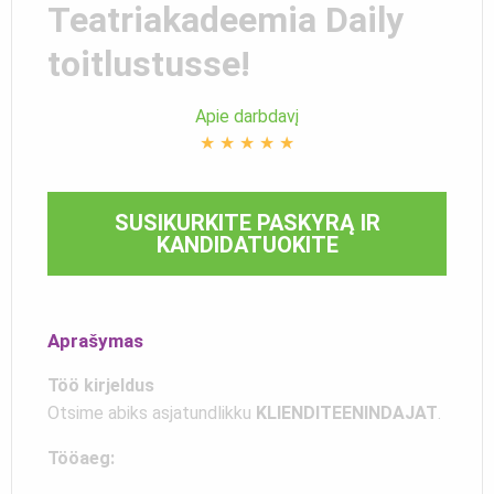
Teatriakadeemia Daily
toitlustusse!
Apie darbdavį
★
★
★
★
★
SUSIKURKITE PASKYRĄ IR
KANDIDATUOKITE
Aprašymas
Töö kirjeldus
Otsime abiks asjatundlikku
KLIENDITEENINDAJAT
.
Tööaeg: