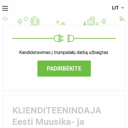
LIT
Kandidatavimas į trumpalaikį darbą užbaigtas.
PADIRBĖKITE
KLIENDITEENINDAJA
Eesti Muusika- ja