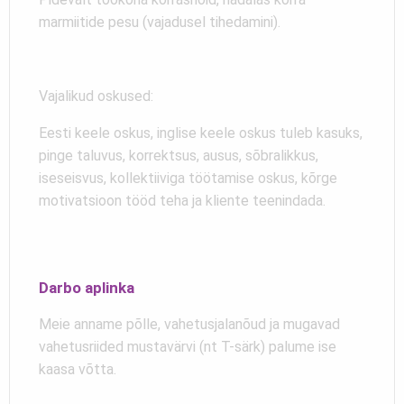
marmiitide pesu (vajadusel tihedamini).
Vajalikud oskused:
Eesti keele oskus, inglise keele oskus tuleb kasuks,
pinge taluvus, korrektsus, ausus, sõbralikkus,
iseseisvus, kollektiiviga töötamise oskus, kõrge
motivatsioon tööd teha ja kliente teenindada.
Darbo aplinka
Meie anname põlle, vahetusjalanõud ja mugavad
vahetusriided mustavärvi (nt T-särk) palume ise
kaasa võtta.