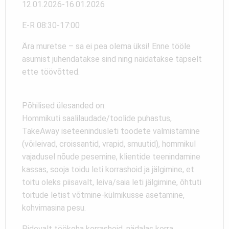
12.01.2026-16.01.2026
E-R 08:30-17:00
Ära muretse – sa ei pea olema üksi! Enne tööle
asumist juhendatakse sind ning näidatakse täpselt
ette töövõtted.
Põhilised ülesanded on:
Hommikuti saalilaudade/toolide puhastus,
TakeAway iseteenindusleti toodete valmistamine
(võileivad, croissantid, vrapid, smuutid), hommikul
vajadusel nõude pesemine, klientide teenindamine
kassas, sooja toidu leti korrashoid ja jälgimine, et
toitu oleks piisavalt, leiva/saia leti jälgimine, õhtuti
toitude letist võtmine-külmikusse asetamine,
kohvimasina pesu.
Pidevalt töökoha korrashoid, nädalas korra