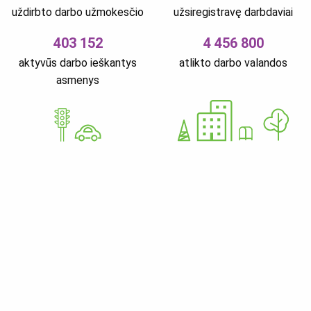
uždirbto darbo užmokesčio
užsiregistravę darbdaviai
403 152
4 456 800
aktyvūs darbo ieškantys
atlikto darbo valandos
asmenys