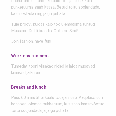
Lõunatund (1 tund) ei kuulu tööaja sisse, kuid
puhkeruumis saab kaasavõetud toitu soojendada,
ka einestada ning jalgu puhata.
Tule proovi, kuidas käib töö ülemaailma tuntud
Massimo Dutti brändis. Ootame Sind!
Join fashion, have fun!
Work environment
Tumedat tooni viisakad riided ja jalga mugavad
kinnised jalanõud.
Breaks and lunch
Paus 60 minutit ei kuulu tööaja sisse. Kaupluse son
kohapeal olemas puhkeruum, kus saab kaasavõetud
toitu soojendada ja jalgu puhata.