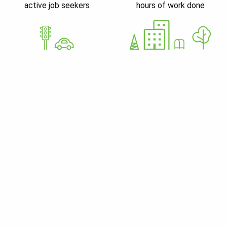
active job seekers
hours of work done
GoWorkaBit Estonia OÜ
12679310