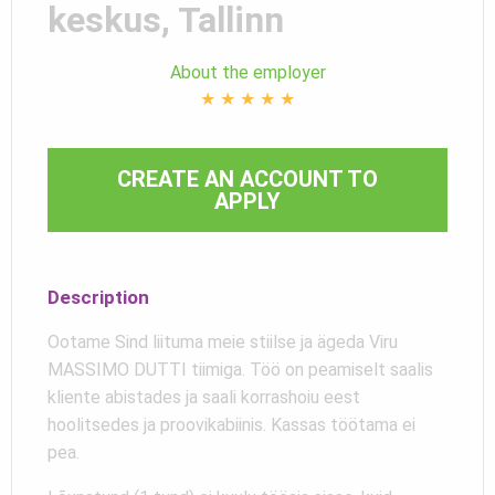
keskus, Tallinn
About the employer
★
★
★
★
★
CREATE AN ACCOUNT TO
APPLY
Description
Ootame Sind liituma meie stiilse ja ägeda Viru
MASSIMO DUTTI tiimiga. Töö on peamiselt saalis
kliente abistades ja saali korrashoiu eest
hoolitsedes ja proovikabiinis. Kassas töötama ei
pea.