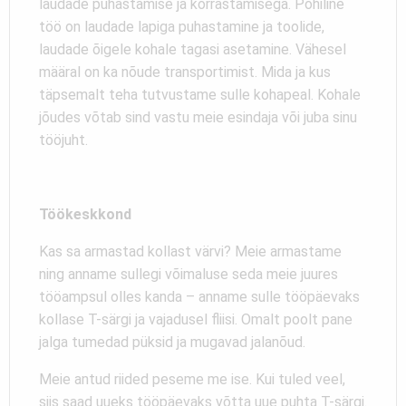
laudade puhastamise ja korrastamisega. Põhiline
töö on laudade lapiga puhastamine ja toolide,
laudade õigele kohale tagasi asetamine. Vähesel
määral on ka nõude transportimist. Mida ja kus
täpsemalt teha tutvustame sulle kohapeal. Kohale
jõudes võtab sind vastu meie esindaja või juba sinu
tööjuht.
Töökeskkond
Kas sa armastad kollast värvi? Meie armastame
ning anname sullegi võimaluse seda meie juures
tööampsul olles kanda – anname sulle tööpäevaks
kollase T-särgi ja vajadusel fliisi. Omalt poolt pane
jalga tumedad püksid ja mugavad jalanõud.
Meie antud riided peseme me ise. Kui tuled veel,
siis saad uueks tööpäevaks võtta uue puhta T-särgi.