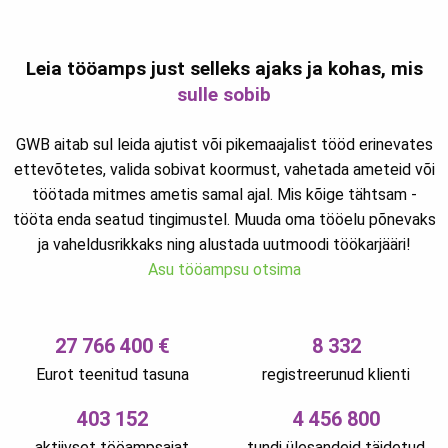
Leia tööamps just selleks ajaks ja kohas, mis
sulle sobib
GWB aitab sul leida ajutist või pikemaajalist tööd erinevates
ettevõtetes, valida sobivat koormust, vahetada ameteid või
töötada mitmes ametis samal ajal. Mis kõige tähtsam -
tööta enda seatud tingimustel. Muuda oma tööelu põnevaks
ja vaheldusrikkaks ning alustada uutmoodi töökarjääri!
Asu tööampsu otsima
27 766 400 €
8 332
Eurot teenitud tasuna
registreerunud klienti
403 152
4 456 800
aktiivset tööampsajat
tundi ülesandeid täidetud