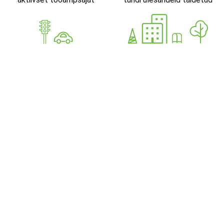
GoWorkaBit Estonia OÜ
12679310