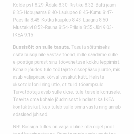
Kolde pst 8:29-Ädala 8:30-Ristiku 8:32-Balti jaam
8:35-Hobujaama 8:40-Laulupeo 8:45-Kumu 8:47-
Paesilla 8:48-Kotka kauplus 8:43-Laagna 8:50-
Mustakivi 8:52-Rauna 8:54-Priisle 8:55-Jüri 9:03-
IKEA 9:15
Bussisõit on sulle tasuta.
Tasuta sõitmiseks
esita bussijuhile vastav tõend, mille saadame sulle
e-postiga pärast sinu töövahetuse kokku leppimist.
Kohale jõudes tule töötajate sissepääsu juurde, mis
asub väljapääsu kõrval vasakut kätt. Helista
uksetelefonil ning ütle, et tulid tööampsule.
Turvatöötaja avab sulle ukse, tule teisele korrusele.
Teavita oma kohale jõudmisest kindlasti ka IKEA
kontaktisikut, kes tuleb sulle sinna vastu ning annab
edasised juhised.
NB! Bussiga tulles on väga oluline olla õigel pool