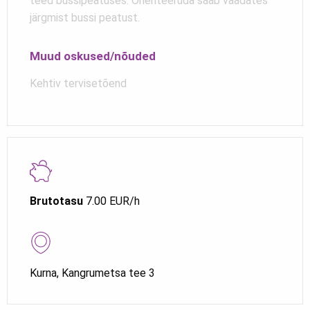
teed bussipeatuses. Orienteeruda saab vaadates
järgmist bussi peatust.
Muud oskused/nõuded
Kehtiv tervisetõend
Brutotasu
7.00 EUR/h
Kurna, Kangrumetsa tee 3