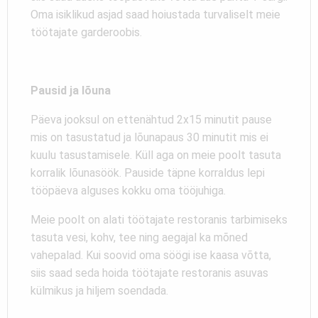
Oma isiklikud asjad saad hoiustada turvaliselt meie
töötajate garderoobis.
Pausid ja lõuna
Päeva jooksul on ettenähtud 2x15 minutit pause
mis on tasustatud ja lõunapaus 30 minutit mis ei
kuulu tasustamisele. Küll aga on meie poolt tasuta
korralik lõunasöök. Pauside täpne korraldus lepi
tööpäeva alguses kokku oma tööjuhiga.
Meie poolt on alati töötajate restoranis tarbimiseks
tasuta vesi, kohv, tee ning aegajal ka mõned
vahepalad. Kui soovid oma söögi ise kaasa võtta,
siis saad seda hoida töötajate restoranis asuvas
külmikus ja hiljem soendada.