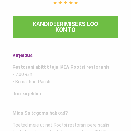
★
★
★
★
★
KANDIDEERIMISEKS LOO
KONTO
Kirjeldus
Restorani abitöötaja IKEA Rootsi restoranis
• 7,00 €/h
• Kurna, Rae Parish
Töö kirjeldus
Mida Sa tegema hakkad?
Toetad meie usinat Rootsi restorani pere saalis