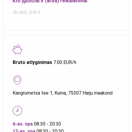
Kiti įgūdžiai ir (arba) reikalavimai
db.skill_8434
Bruto atlyginimas
7.00 EUR/h
Kangrumetsa tee 1, Kurna, 75307 Harju maakond
6-as. spa
08:30 - 20:30
12-as. spa
08:30 - 20:30