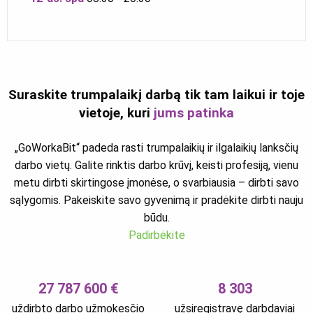
Suraskite trumpalaikį darbą tik tam laikui ir toje
vietoje, kuri
jums patinka
„GoWorkaBit“ padeda rasti trumpalaikių ir ilgalaikių lanksčių
darbo vietų. Galite rinktis darbo krūvį, keisti profesiją, vienu
metu dirbti skirtingose įmonėse, o svarbiausia – dirbti savo
sąlygomis. Pakeiskite savo gyvenimą ir pradėkite dirbti nauju
būdu.
Padirbėkite
27 787 600 €
8 303
uždirbto darbo užmokesčio
užsiregistravę darbdaviai