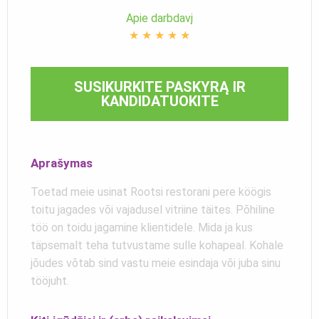
Apie darbdavį
★
★
★
★
★
SUSIKURKITE PASKYRĄ IR
KANDIDATUOKITE
Aprašymas
Toetad meie usinat Rootsi restorani pere köögis
toitu jagades või vajadusel vitriine täites. Põhiline
töö on toidu jagamine klientidele. Mida ja kus
täpsemalt teha tutvustame sulle kohapeal. Kohale
jõudes võtab sind vastu meie esindaja või juba sinu
tööjuht.