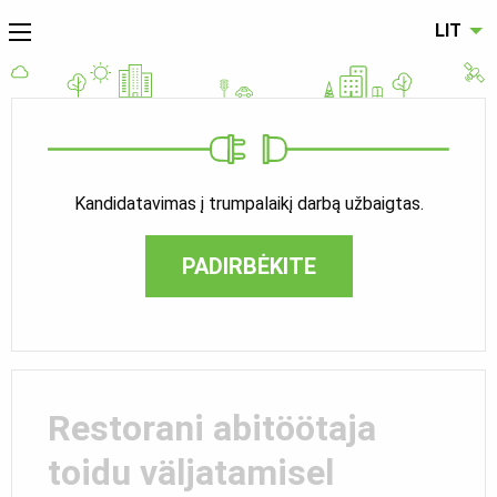
LIT
Kandidatavimas į trumpalaikį darbą užbaigtas.
PADIRBĖKITE
Restorani abitöötaja
toidu väljatamisel