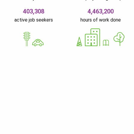
403,308
4,463,200
active job seekers
hours of work done
GoWorkaBit Estonia OÜ