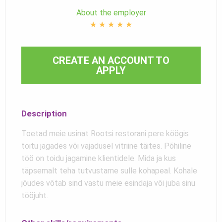
About the employer
★
★
★
★
★
CREATE AN ACCOUNT TO
APPLY
Description
Toetad meie usinat Rootsi restorani pere köögis
toitu jagades või vajadusel vitriine täites. Põhiline
töö on toidu jagamine klientidele. Mida ja kus
täpsemalt teha tutvustame sulle kohapeal. Kohale
jõudes võtab sind vastu meie esindaja või juba sinu
tööjuht.