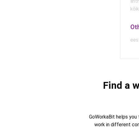
liht
kõik
Ot
eest
Find a w
GoWorkaBit helps you f
work in different c