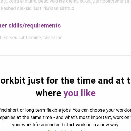
ne ja konti ei murra, pead vaid ise olema hakkaja ja hoolitsema sel
 kaubad oleksid ilusti riiulisse sätitud.
her skills/requirements
i keeles suhtlemine, täisealine
orkbit just for the time and at 
where
you like
ind short or long term flexible jobs. You can choose your worklo
ompanies at the same time - and what’s most important, work on 
your work life around and start working in a new way.