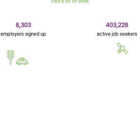
Find a bit of work
8,303
403,228
employers signed up
active job seekers
GoWorkaBit Estonia O