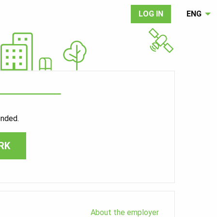
LOG IN
ENG
ended.
RK
About the employer