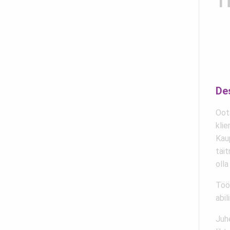
T
De
Oot
klie
Kaup
täi
olla
Töö 
abil
Juhe