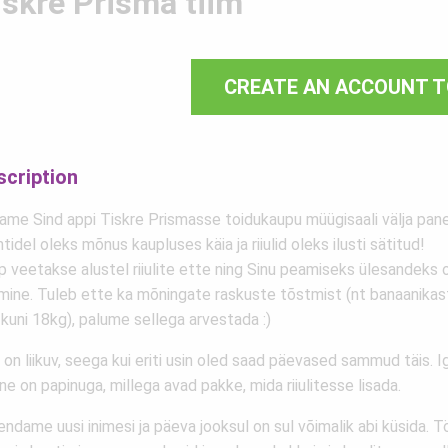
iskre Prisma tiim
CREATE AN ACCOUNT T
scription
ame Sind appi Tiskre Prismasse toidukaupu müügisaali välja pan
ntidel oleks mõnus kaupluses käia ja riiulid oleks ilusti sätitud!
 veetakse alustel riiulite ette ning Sinu peamiseks ülesandeks on
tmine. Tuleb ette ka mõningate raskuste tõstmist (nt banaanikas
 kuni 18kg), palume sellega arvestada :)
on liikuv, seega kui eriti usin oled saad päevased sammud täis. 
ine on papinuga, millega avad pakke, mida riiulitesse lisada.
ndame uusi inimesi ja päeva jooksul on sul võimalik abi küsida. T