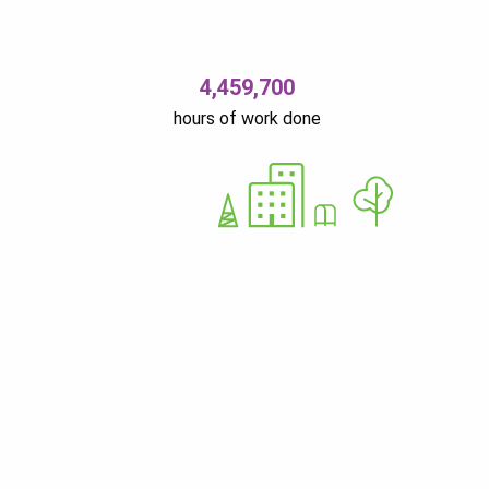
4,459,700
hours of work done
Ü
12679310
Nurme 37 11616 Tallinn Estonia