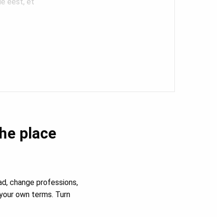
le eest, et
the place
ad, change professions,
your own terms. Turn