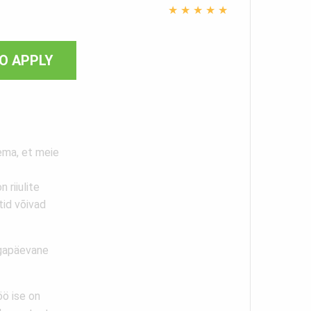
★
★
★
★
★
O APPLY
ema, et meie
 riiulite
tid võivad
Igapäevane
öö ise on