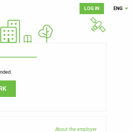
LOG IN
ENG
ended.
RK
About the employer