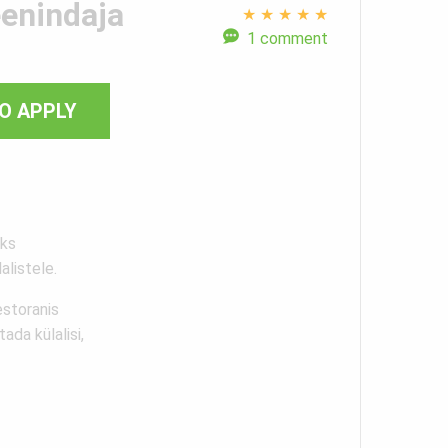
enindaja
★
★
★
★
★
1 comment
O APPLY
uks
alistele.
estoranis
ada külalisi,