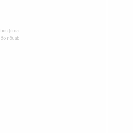
uus (ilma
 töö nõuab