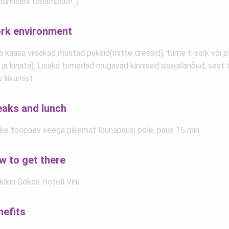
tumiseni tööampsul! :)
rk environment
 kaasa viisakad mustad püksid(mitte dressid), tume t-särk või pl
i ja kirjata). Lisaks tumedad mugavad kinnised sisejalanõud, sest
u liikumist.
eaks and lunch
ike tööpäev seega pikemat lõunapausi pole, paus 15 min.
w to get there
klinn Sokos Hotell Viru
nefits