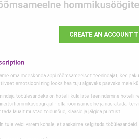
õõmsameelne hommikusöögite
CREATE AN ACCOUNT T
scription
ame oma meeskonda appi rõõmsameelset teenindajat, kes pak
tiivset emotsiooni ning looks hea tuju algavaks päevaks meie kül
indaja tööülesandeks on hotelli külaliste teenindamine hotelli r
neitsi hommikusöögi ajal - olla rõõmsameelne ja naeratada, tervit
stada laualt mustad toidunõud, klaasid ja jälgida puhtust.
ln tule veidi varem kohale, et saaksime selgitada tööülesandeid.