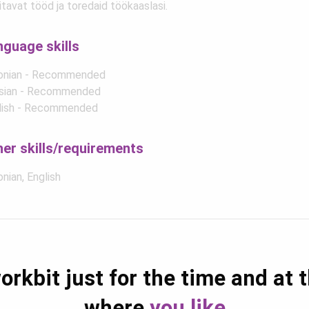
tavat tööd ja toredaid töökaaslasi.
nguage skills
onian - Recommended
sian - Recommended
lish - Recommended
her skills/requirements
nian, English
orkbit just for the time and at 
where
you like