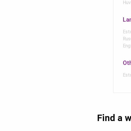
Huvi
La
Est
Rus
Eng
Ot
Esto
Find a w