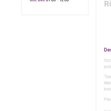
R
De
Oot
posi
Teen
Meri
kori
Pau