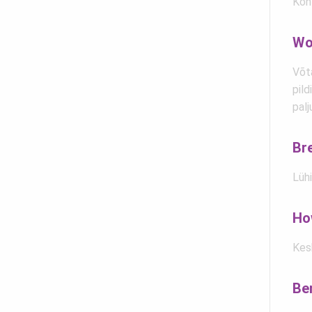
Koh
Wo
Võta
pild
palj
Br
Lüh
Ho
Kes
Be