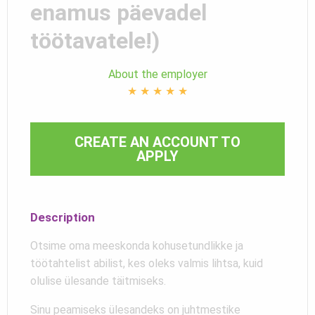
enamus päevadel
töötavatele!)
About the employer
★
★
★
★
★
CREATE AN ACCOUNT TO
APPLY
Description
Otsime oma meeskonda kohusetundlikke ja
töötahtelist abilist, kes oleks valmis lihtsa, kuid
olulise ülesande täitmiseks.
Sinu peamiseks ülesandeks on juhtmestike