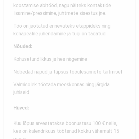
koostamise abitööd, nagu näiteks kontaktide
lisamine/pressimine, juhtmete sisestus jne.
Töö on jaotatud erinevateks etappideks ning
kohapealne juhendamine ja tugi on tagatud.
Nõuded:
Kohusetundlikkus ja hea nägemine
Nobedad näpud ja täpsus tööülesannete täitmisel
Valmisolek töötada meeskonnas ning järgida
juhiseid
Hüved:
Kuu lõpus arvestatakse boonustasu 100 € neile,
kes on kalendrikuus töötanud kokku vähemalt 15
päeva.