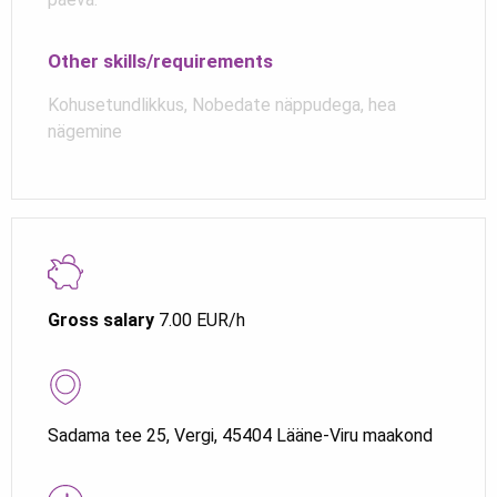
Other skills/requirements
Kohusetundlikkus, Nobedate näppudega, hea
nägemine
Gross salary
7.00 EUR/h
Sadama tee 25, Vergi, 45404 Lääne-Viru maakond