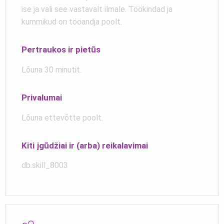
ise ja vali see vastavalt ilmale. Töökindad ja
kummikud on tööandja poolt.
Pertraukos ir pietūs
Lõuna 30 minutit.
Privalumai
Lõuna ettevõtte poolt.
Kiti įgūdžiai ir (arba) reikalavimai
db.skill_8003