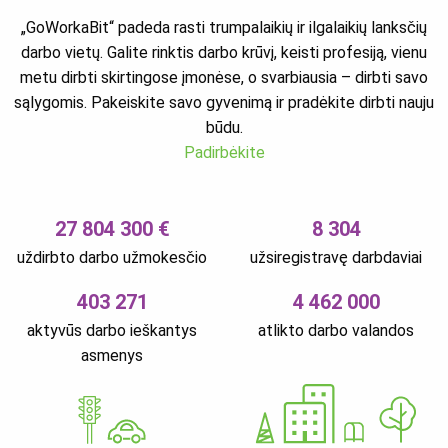
„GoWorkaBit“ padeda rasti trumpalaikių ir ilgalaikių lanksčių
darbo vietų. Galite rinktis darbo krūvį, keisti profesiją, vienu
metu dirbti skirtingose įmonėse, o svarbiausia – dirbti savo
sąlygomis. Pakeiskite savo gyvenimą ir pradėkite dirbti nauju
būdu.
Padirbėkite
27 804 300 €
8 304
uždirbto darbo užmokesčio
užsiregistravę darbdaviai
403 271
4 462 000
aktyvūs darbo ieškantys
atlikto darbo valandos
asmenys