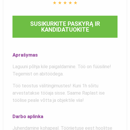
★
★
★
★
★
SUSIKURKITE PASKYRĄ IR
KANDIDATUOKITE
Aprašymas
Laguuni põhja kile paigaldamine. Töö on füüsiline!
Tegemist on abitöödega.
Töö teostus välitingimustes! Kuni 1h sõitu
arvestatakse tööaja sisse. Saame Raplast ise
töölise peale võtta ja objektile viia!
Darbo aplinka
Juhendamine kohapeal. Tööriietuse eest hoolitse