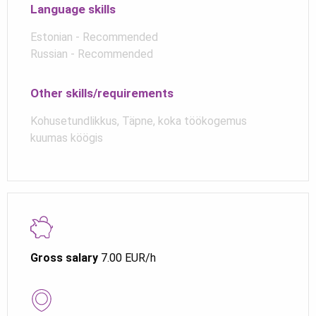
Language skills
Estonian - Recommended
Russian - Recommended
Other skills/requirements
Kohusetundlikkus, Täpne, koka töökogemus
kuumas köögis
Gross salary
7.00 EUR/h