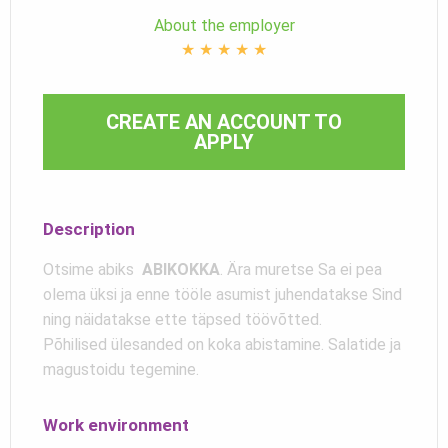
About the employer
★
★
★
★
★
CREATE AN ACCOUNT TO
APPLY
Description
Otsime abiks
ABIKOKKA
. Ära muretse Sa ei pea
olema üksi ja enne tööle asumist juhendatakse Sind
ning näidatakse ette täpsed töövõtted.
Põhilised ülesanded on koka abistamine. Salatide ja
magustoidu tegemine.
Work environment