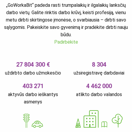
„GoWorkaBit“ padeda rasti trumpalaikių ir ilgalaikių lanksčių
darbo vietų. Galite rinktis darbo krūvį, keisti profesiją, vienu
metu dirbti skirtingose įmonėse, o svarbiausia – dirbti savo
sąlygomis. Pakeiskite savo gyvenimą ir pradėkite dirbti nauju
būdu.
Padirbėkite
27 804 300 €
8 304
uždirbto darbo užmokesčio
užsiregistravę darbdaviai
403 271
4 462 000
aktyvūs darbo ieškantys
atlikto darbo valandos
asmenys