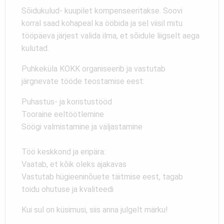
Sõidukulud- kuupilet kompenseeritakse. Soovi
korral saad kohapeal ka ööbida ja sel viisil mitu
tööpäeva järjest valida ilma, et sõidule liigselt aega
kulutad.
Puhkeküla KOKK organiseerib ja vastutab
järgnevate tööde teostamise eest:
Puhastus- ja koristustööd
Tooraine eeltöötlemine
Söögi valmistamine ja väljastamine
Töö keskkond ja eripära:
Vaatab, et kõik oleks ajakavas
Vastutab hügieeninõuete täitmise eest, tagab
toidu ohutuse ja kvaliteedi
Kui sul on küsimusi, siis anna julgelt märku!