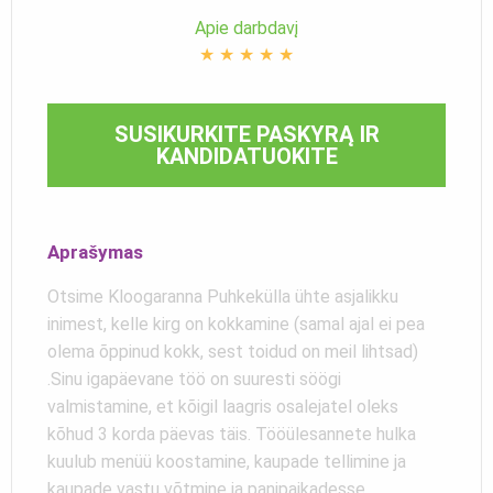
Apie darbdavį
★
★
★
★
★
SUSIKURKITE PASKYRĄ IR
KANDIDATUOKITE
Aprašymas
Otsime Kloogaranna Puhkekülla ühte asjalikku
inimest, kelle kirg on kokkamine (samal ajal ei pea
olema õppinud kokk, sest toidud on meil lihtsad)
.Sinu igapäevane töö on suuresti söögi
valmistamine, et kõigil laagris osalejatel oleks
kõhud 3 korda päevas täis. Tööülesannete hulka
kuulub menüü koostamine, kaupade tellimine ja
kaupade vastu võtmine ja panipaikadesse