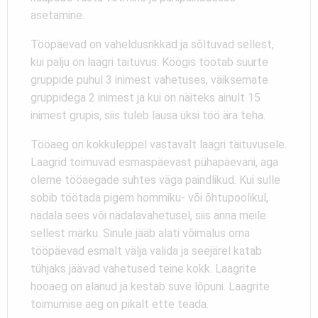
asetamine.
Tööpäevad on vaheldusrikkad ja sõltuvad sellest,
kui palju on laagri täituvus. Köögis töötab suurte
gruppide puhul 3 inimest vahetuses, väiksemate
gruppidega 2 inimest ja kui on näiteks ainult 15
inimest grupis, siis tuleb lausa üksi töö ära teha.
Tööaeg on kokkuleppel vastavalt laagri täituvusele.
Laagrid toimuvad esmaspäevast pühapäevani, aga
oleme tööaegade suhtes väga paindlikud. Kui sulle
sobib töötada pigem hommiku- või õhtupoolikul,
nädala sees või nädalavahetusel, siis anna meile
sellest märku. Sinule jääb alati võimalus oma
tööpäevad esmalt välja valida ja seejärel katab
tühjaks jäävad vahetused teine kokk. Laagrite
hooaeg on alanud ja kestab suve lõpuni. Laagrite
toimumise aeg on pikalt ette teada.