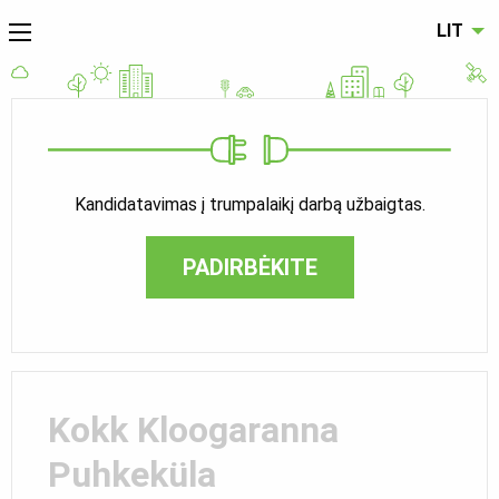
LIT
Kandidatavimas į trumpalaikį darbą užbaigtas.
PADIRBĖKITE
Kokk Kloogaranna
Puhkeküla