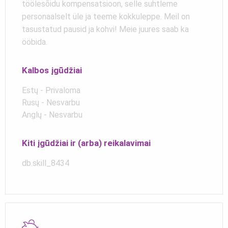
töölesõidu kompensatsioon, selle suhtleme
personaalselt üle ja teeme kokkuleppe. Meil on
tasustatud pausid ja kohvi! Meie juures saab ka
ööbida.
Kalbos įgūdžiai
Estų - Privaloma
Rusų - Nesvarbu
Anglų - Nesvarbu
Kiti įgūdžiai ir (arba) reikalavimai
db.skill_8434