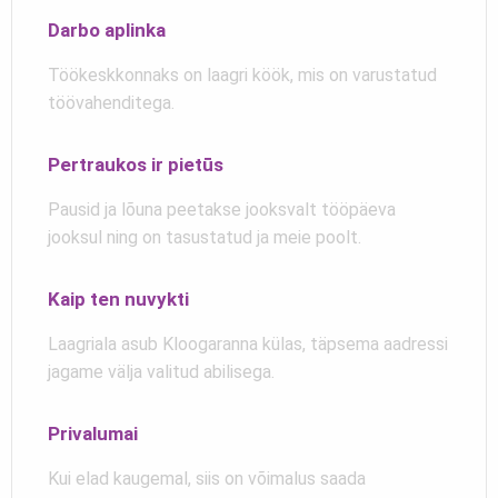
Darbo aplinka
Töökeskkonnaks on laagri köök, mis on varustatud
töövahenditega.
Pertraukos ir pietūs
Pausid ja lõuna peetakse jooksvalt tööpäeva
jooksul ning on tasustatud ja meie poolt.
Kaip ten nuvykti
Laagriala asub Kloogaranna külas, täpsema aadressi
jagame välja valitud abilisega.
Privalumai
Kui elad kaugemal, siis on võimalus saada