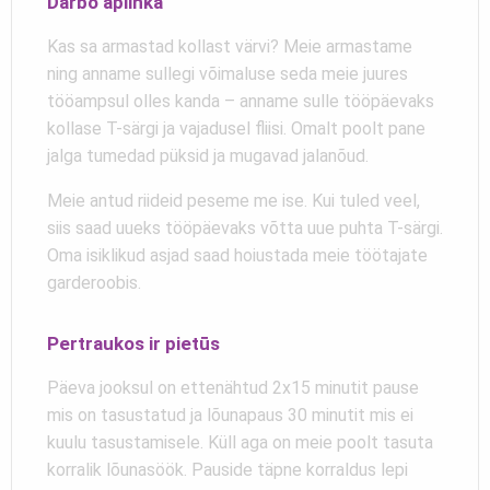
Darbo aplinka
Kas sa armastad kollast värvi? Meie armastame
ning anname sullegi võimaluse seda meie juures
tööampsul olles kanda – anname sulle tööpäevaks
kollase T-särgi ja vajadusel fliisi. Omalt poolt pane
jalga tumedad püksid ja mugavad jalanõud.
Meie antud riideid peseme me ise. Kui tuled veel,
siis saad uueks tööpäevaks võtta uue puhta T-särgi.
Oma isiklikud asjad saad hoiustada meie töötajate
garderoobis.
Pertraukos ir pietūs
Päeva jooksul on ettenähtud 2x15 minutit pause
mis on tasustatud ja lõunapaus 30 minutit mis ei
kuulu tasustamisele. Küll aga on meie poolt tasuta
korralik lõunasöök. Pauside täpne korraldus lepi