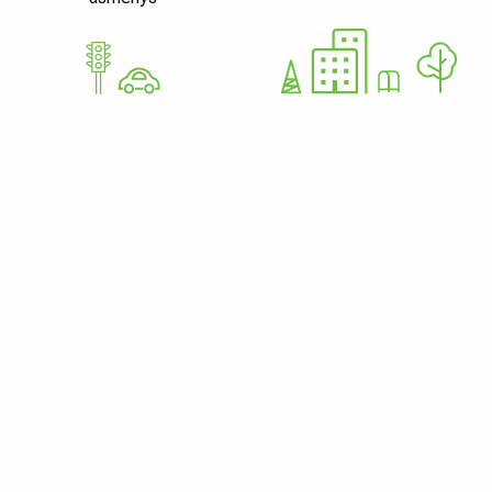
GoWorkaBit Estonia OÜ
12679310
Nurme 37 11616 Tallinn Estija