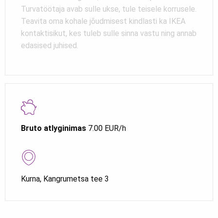
Turvatöötaja avab sulle ukse, tule teisele korrusele.
Teavita oma kohale jõudmisest kindlasti ka IKEA
kontaktisikut, kes tuleb sulle sinna vastu ning annab
edasised juhised.
Bruto atlyginimas
7.00 EUR/h
Kurna, Kangrumetsa tee 3