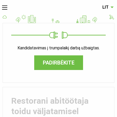
LIT
Kandidatavimas į trumpalaikį darbą užbaigtas.
PADIRBĖKITE
Restorani abitöötaja
toidu väljatamisel