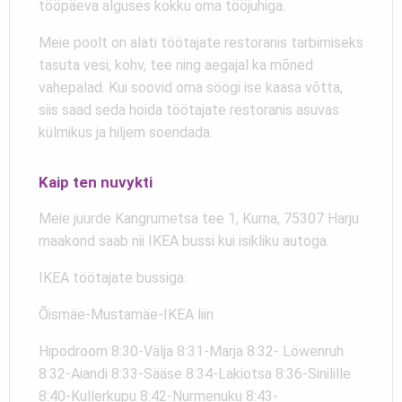
tööpäeva alguses kokku oma tööjuhiga.
Meie poolt on alati töötajate restoranis tarbimiseks
tasuta vesi, kohv, tee ning aegajal ka mõned
vahepalad. Kui soovid oma söögi ise kaasa võtta,
siis saad seda hoida töötajate restoranis asuvas
külmikus ja hiljem soendada.
Kaip ten nuvykti
Meie juurde Kangrumetsa tee 1, Kurna, 75307 Harju
maakond saab nii IKEA bussi kui isikliku autoga.
IKEA töötajate bussiga:
Õismäe-Mustamäe-IKEA liin
Hipodroom 8:30-Välja 8:31-Marja 8:32- Löwenruh
8:32-Aiandi 8:33-Sääse 8:34-Lakiotsa 8:36-Sinilille
8:40-Kullerkupu 8:42-Nurmenuku 8:43-