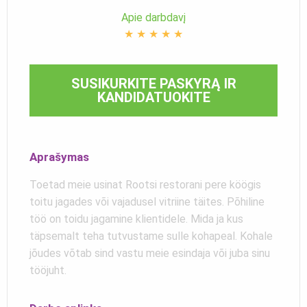
Apie darbdavį
★
★
★
★
★
SUSIKURKITE PASKYRĄ IR
KANDIDATUOKITE
Aprašymas
Toetad meie usinat Rootsi restorani pere köögis
toitu jagades või vajadusel vitriine täites. Põhiline
töö on toidu jagamine klientidele. Mida ja kus
täpsemalt teha tutvustame sulle kohapeal. Kohale
jõudes võtab sind vastu meie esindaja või juba sinu
tööjuht.