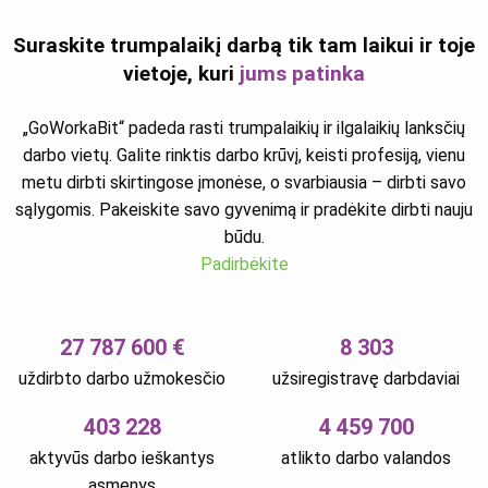
Suraskite trumpalaikį darbą tik tam laikui ir toje
vietoje, kuri
jums patinka
„GoWorkaBit“ padeda rasti trumpalaikių ir ilgalaikių lanksčių
darbo vietų. Galite rinktis darbo krūvį, keisti profesiją, vienu
metu dirbti skirtingose įmonėse, o svarbiausia – dirbti savo
sąlygomis. Pakeiskite savo gyvenimą ir pradėkite dirbti nauju
būdu.
Padirbėkite
27 787 600 €
8 303
uždirbto darbo užmokesčio
užsiregistravę darbdaviai
403 228
4 459 700
aktyvūs darbo ieškantys
atlikto darbo valandos
asmenys