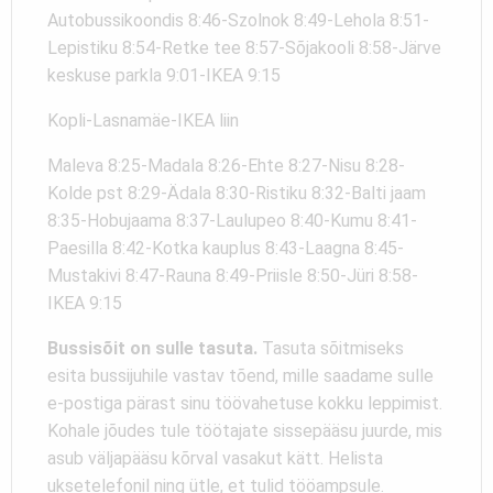
Autobussikoondis 8:46-Szolnok 8:49-Lehola 8:51-
Lepistiku 8:54-Retke tee 8:57-Sõjakooli 8:58-Järve
keskuse parkla 9:01-IKEA 9:15
Kopli-Lasnamäe-IKEA liin
Maleva 8:25-Madala 8:26-Ehte 8:27-Nisu 8:28-
Kolde pst 8:29-Ädala 8:30-Ristiku 8:32-Balti jaam
8:35-Hobujaama 8:37-Laulupeo 8:40-Kumu 8:41-
Paesilla 8:42-Kotka kauplus 8:43-Laagna 8:45-
Mustakivi 8:47-Rauna 8:49-Priisle 8:50-Jüri 8:58-
IKEA 9:15
Bussisõit on sulle tasuta.
Tasuta sõitmiseks
esita bussijuhile vastav tõend, mille saadame sulle
e-postiga pärast sinu töövahetuse kokku leppimist.
Kohale jõudes tule töötajate sissepääsu juurde, mis
asub väljapääsu kõrval vasakut kätt. Helista
uksetelefonil ning ütle, et tulid tööampsule.