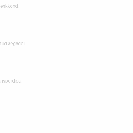
keskkond,
itud aegadel.
anspordiga.