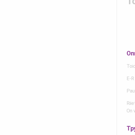
T
Оп
Toi
E-R
Pau
Rii
On v
Тр