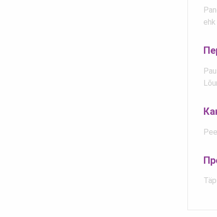
Pane
ehk
Пе
Pau
Lõu
Ка
Peet
Пр
Täp