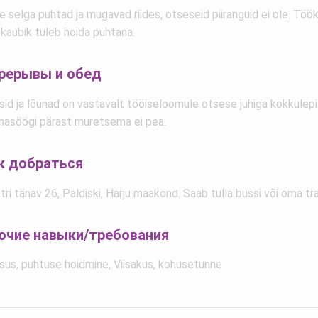
 selga puhtad ja mugavad riides, otseseid piiranguid ei ole. Töö
 kaubik tuleb hoida puhtana.
рерывы и обед
sid ja lõunad on vastavalt tööiseloomule otsese juhiga kokkulep
nasöögi pärast muretsema ei pea.
к добраться
ri tänav 26, Paldiski, Harju maakond. Saab tulla bussi või oma tr
очие навыки/требования
sus, puhtuse hoidmine, Viisakus, kohusetunne