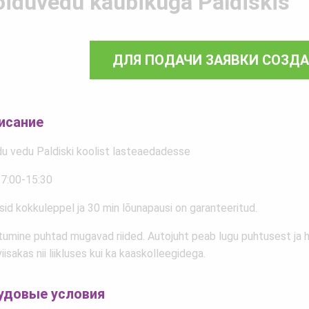
oiduvedu kaubikuga Paldiskis
ДЛЯ ПОДАЧИ ЗАЯВКИ СОЗД
исание
du vedu Paldiski koolist lasteaedadesse
 7:00-15:30
sid kokkuleppel ja 30 min lõunapausi on garanteeritud.
etumine puhtad mugavad riided. Autojuht peab lugu puhtusest ja h
iisakas nii liikluses kui ka kaaskolleegidega.
удовые условия