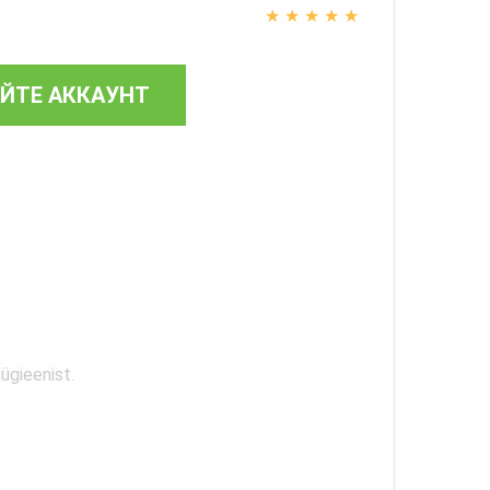
★
★
★
★
★
АЙТЕ АККАУНТ
ügieenist.