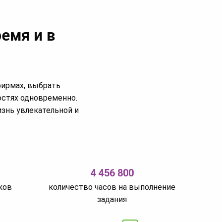
емя и в
фирмах, выбрать
остях одновременно.
изнь увлекательной и
4 456 800
ков
количество часов на выполнение
задания