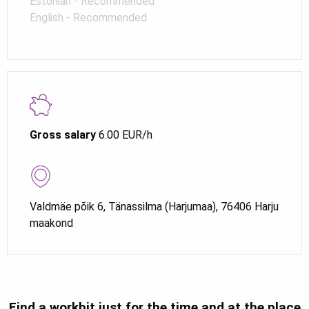
Estonian - Recommended
English - Recommended
Gross salary
6.00 EUR/h
Valdmäe põik 6, Tänassilma (Harjumaa), 76406 Harju
maakond
Find a workbit just for the time and at the place