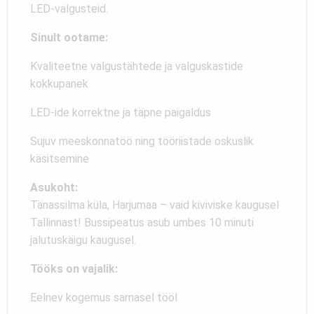
LED-valgusteid.
Sinult ootame:
Kvaliteetne valgustähtede ja valguskastide
kokkupanek
LED-ide korrektne ja täpne paigaldus
Sujuv meeskonnatöö ning tööriistade oskuslik
käsitsemine
Asukoht:
Tänassilma küla, Harjumaa – vaid kiviviske kaugusel
Tallinnast! Bussipeatus asub umbes 10 minuti
jalutuskäigu kaugusel.
Tööks on vajalik:
Eelnev kogemus sarnasel tööl