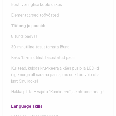
Eesti või inglise keele oskus
Elementaarsed töövõtted
Tööaeg ja pausid:
8 tundi päevas
30-minutiline tasustamata lõuna
Kaks 15-minutilist tasustatud pausi
Kui tead, kuidas kruvikeeraja käes püsib ja LED-id
õige nurga all särama panna, siis see töö võib olla
just Sinu jaoks!
Hakka pihta – vajuta “Kandideeri” ja kohtume peagi!
Language skills