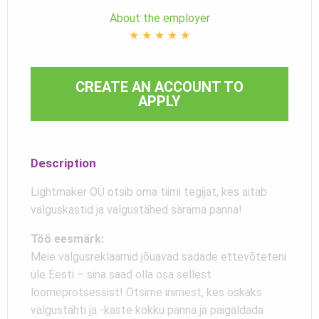
About the employer
★
★
★
★
★
CREATE AN ACCOUNT TO
APPLY
Description
Lightmaker OÜ otsib oma tiimi tegijat, kes aitab
valguskastid ja valgustähed särama panna!
Töö eesmärk:
Meie valgusreklaamid jõuavad sadade ettevõteteni
üle Eesti – sina saad olla osa sellest
loomeprotsessist! Otsime inimest, kes oskaks
valgustähti ja -kaste kokku panna ja paigaldada