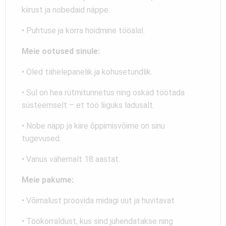
kiirust ja nobedaid näppe.
• Puhtuse ja korra hoidmine tööalal.
Meie ootused sinule:
• Oled tähelepanelik ja kohusetundlik.
• Sul on hea rütmitunnetus ning oskad töötada
süsteemselt – et töö liiguks ladusalt.
• Nobe näpp ja kiire õppimisvõime on sinu
tugevused.
• Vanus vähemalt 18 aastat.
Meie pakume:
• Võimalust proovida midagi uut ja huvitavat
• Töökorraldust, kus sind juhendatakse ning