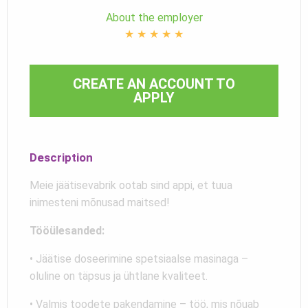
About the employer
★
★
★
★
★
CREATE AN ACCOUNT TO
APPLY
Description
Meie jäätisevabrik ootab sind appi, et tuua
inimesteni mõnusad maitsed!
Tööülesanded:
• Jäätise doseerimine spetsiaalse masinaga –
oluline on täpsus ja ühtlane kvaliteet.
• Valmis toodete pakendamine – töö, mis nõuab