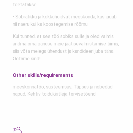
toetatakse.
• Sõbralikku ja kokkuhoidvat meeskonda, kus jagub
nii naeru kui ka koostegemise rõõmu.
Kui tunned, et see töö sobiks sulle ja oled valmis
andma oma panuse meie jäätisevalmistamise tiimis,
siis võta meiega ühendust ja kandideeri juba täna.
Ootame sind!
Other skills/requirements
meeskonnatöö, süsteemsus, Täpsus ja nobedad
näpud, Kehtiv toidukäitleja tervisetõend