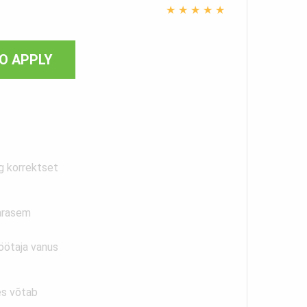
★
★
★
★
★
O APPLY
g korrektset
arasem
töötaja vanus
es võtab