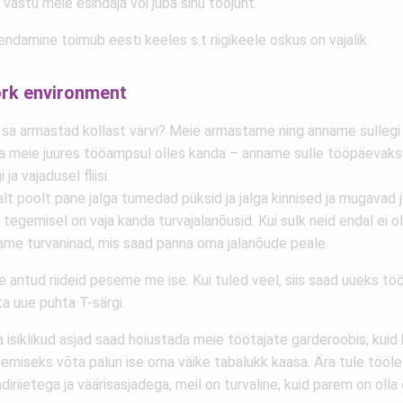
 vastu meie esindaja või juba sinu tööjuht.
ndamine toimub eesti keeles s.t riigikeele oskus on vajalik.
rk environment
 sa armastad kollast värvi? Meie armastame ning anname sullegi
a meie juures tööampsul olles kanda – anname sulle tööpäevaks 
i ja vajadusel fliisi.
t poolt pane jalga tumedad püksid ja jalga kinnised ja mugavad j
tegemisel on vaja kanda turvajalanõusid. Kui sulk neid endal ei ole
ame turvaninad, mis saad panna oma jalanõude peale.
e antud riideid peseme me ise. Kui tuled veel, siis saad uueks t
a uue puhta T-särgi.
isiklikud asjad saad hoiustada meie töötajate garderoobis, kuid 
emiseks võta palun ise oma väike tabalukk kaasa. Ära tule tööle 
diriietega ja väärisasjadega, meil on turvaline, kuid parem on olla 