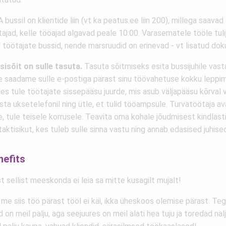
 bussil on klientide liin (vt ka peatus.ee liin 200), millega saavad
ajad, kelle tööajad algavad peale 10:00. Varasematele tööle tuli
 töötajate bussid, nende marsruudid on erinevad - vt lisatud dok
sisõit on sulle tasuta.
Tasuta sõitmiseks esita bussijuhile vast
le saadame sulle e-postiga pärast sinu töövahetuse kokku leppim
es tule töötajate sissepääsu juurde, mis asub väljapääsu kõrval 
sta uksetelefonil ning ütle, et tulid tööampsule. Turvatöötaja av
, tule teisele korrusele. Teavita oma kohale jõudmisest kindlast
aktisikut, kes tuleb sulle sinna vastu ning annab edasised juhise
nefits
t sellist meeskonda ei leia sa mitte kusagilt mujalt!
me siis töö pärast tööl ei käi, ikka üheskoos olemise pärast. Tege
 on meil palju, aga seejuures on meil alati hea tuju ja toredad nal