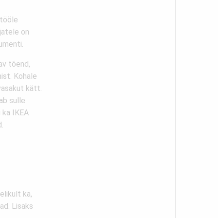
 tööle
jatele on
umenti.
av tõend,
ist. Kohale
vasakut kätt.
ab sulle
i ka IKEA
d.
likult ka,
jad. Lisaks