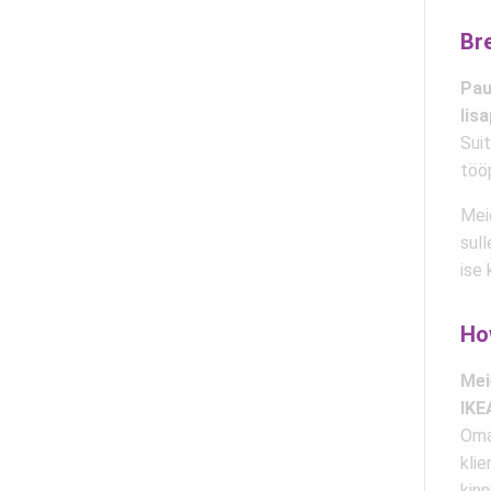
Br
Pau
lis
Suit
töö
Meie
sull
ise 
Ho
Mei
IKE
Oma
kli
kinn