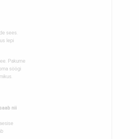
de sees.
us lepi
 tee. Pakume
 oma söögi
mikus.
aab nii
jaesise
ab