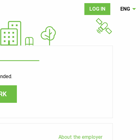
LOG IN
ENG
ended.
RK
About the employer