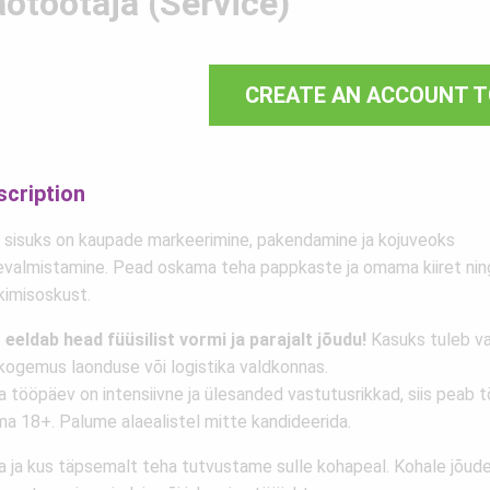
aotöötaja (Service)
CREATE AN ACCOUNT T
scription
 sisuks on kaupade markeerimine, pakendamine ja kojuveoks
evalmistamine. Pead oskama teha pappkaste ja omama kiiret nin
kimisoskust.
 eeldab head füüsilist vormi ja parajalt jõudu!
Kasuks tuleb v
kogemus laonduse või logistika valdkonnas.
a tööpäev on intensiivne ja ülesanded vastutusrikkad, siis peab 
ma 18+. Palume alaealistel mitte kandideerida.
a ja kus täpsemalt teha tutvustame sulle kohapeal. Kohale jõud