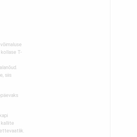
 võimaluse
kollase T-
alanõud.
, siis
ööpäevaks
kapi
kallite
ettevaatlik.