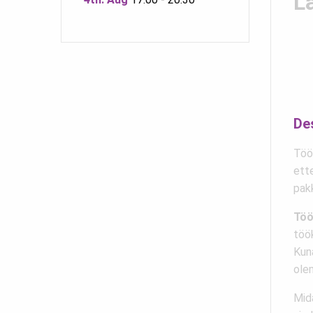
L
De
Töö
ett
pak
Töö
töö
Kun
ole
Mid