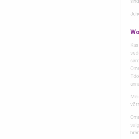
sind
Juhe
Wo
Kas
sed
särg
Omal
Töö 
ann
Mei
võtt
Oma 
sulg
brän