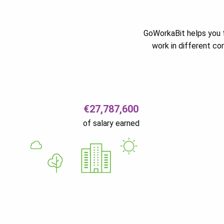
GoWorkaBit helps you f
work in different c
€27,787,600
of salary earned