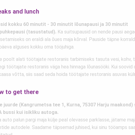
eaks and lunch
sid kokku 60 minutit - 30 minutit lõunapausi ja 30 minutit
apuhkepausi (tasustatud).
Ka suitsupausid on nende pausi aega
setamiseks on eraldi ala õues maja kõrval. Pauside täpne korrald
päeva alguses kokku oma tööjuhiga.
 poolt alati töötajate restoranis tarbimiseks tasuta vesi, kohv,
egi töötajate restoranis väga hea hinnaga lõunasööki. Kui soovid
kaasa võtta, siis saad seda hoida töötajate restoranis asuvas kül
w to get there
e juurde (Kangrumetsa tee 1, Kurna, 75307 Harju maakond) s
A bussi kui isikliku autoga.
 auto palun pargi maja külje peal olevasse parklasse, jätame ma
entide autodele. Saadame täpsemad juhised, kui sinu tööamps sa
itatud.