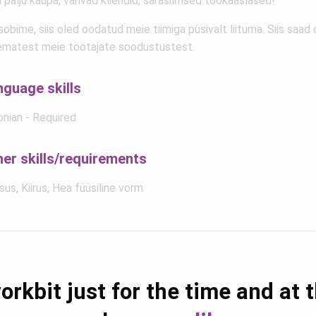
 palju kaupa, vahvad kliendid, särasilmsed töökaaslased!
sobime, siis oled oodatud meie tiimiga püsivalt liituma. Siis saad 
ematest meie töötajate soodustustest.
nguage skills
onian - Required
her skills/requirements
us, Kiirus, Hea füüsiline vorm
orkbit just for the time and at 