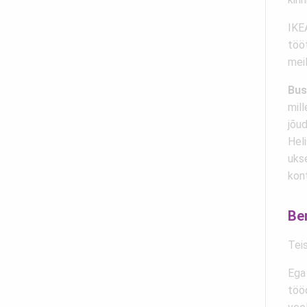
IKEA
tööt
meil
Bus
mil
jõud
Heli
ukse
kont
Be
Teis
Ega 
tööd