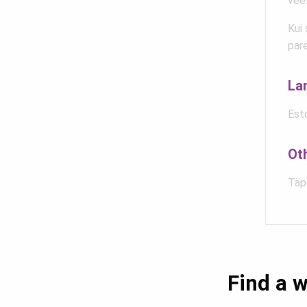
veel
Kui 
par
La
Est
Ot
Täps
Find a w