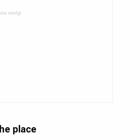
osa veelgi
the place