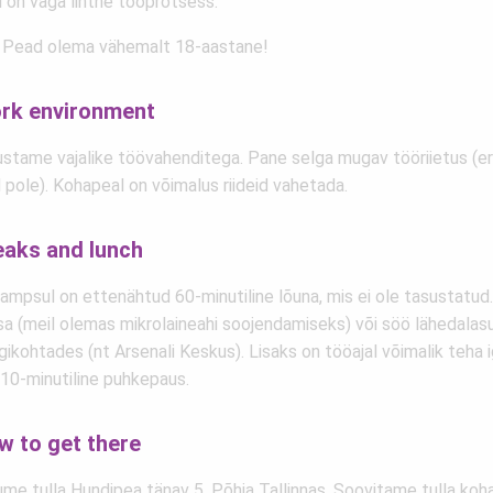
l on väga lihtne tööprotsess.
 Pead olema vähemalt 18-aastane!
rk environment
ustame vajalike töövahenditega. Pane selga mugav tööriietus (e
 pole). Kohapeal on võimalus riideid vahetada.
eaks and lunch
ampsul on ettenähtud 60-minutiline lõuna, mis ei ole tasustatud
sa (meil olemas mikrolaineahi soojendamiseks) või söö lähedalas
ikohtades (nt Arsenali Keskus). Lisaks on tööajal võimalik teha 
 10-minutiline puhkepaus.
w to get there
ume tulla Hundipea tänav 5, Põhja Tallinnas. Soovitame tulla koh