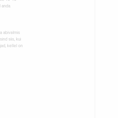
 anda.
ja abivalmis
nd siis, kui
ad, kellel on