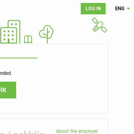
LOG IN
ENG
ended.
RK
About the employer