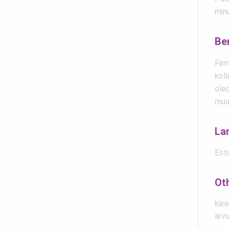
minu
Be
Firm
koll
ole
muu
La
Est
Ot
kiir
arv