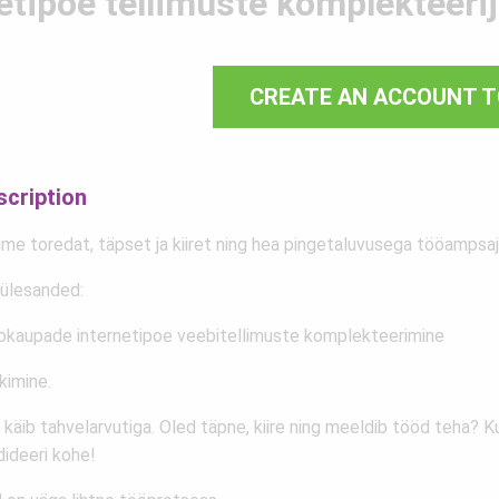
etipoe tellimuste komplekteerij
CREATE AN ACCOUNT T
scription
ime toredat, täpset ja kiiret ning hea pingetaluvusega tööampsaj
ülesanded:
okaupade internetipoe veebitellimuste komplekteerimine
kimine.
käib tahvelarvutiga. Oled täpne, kiire ning meeldib tööd teha? Kui 
dideeri kohe!