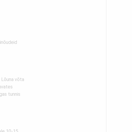
rinõudeid
. Lõuna võta
uvates
igas tunnis
ale 10-15