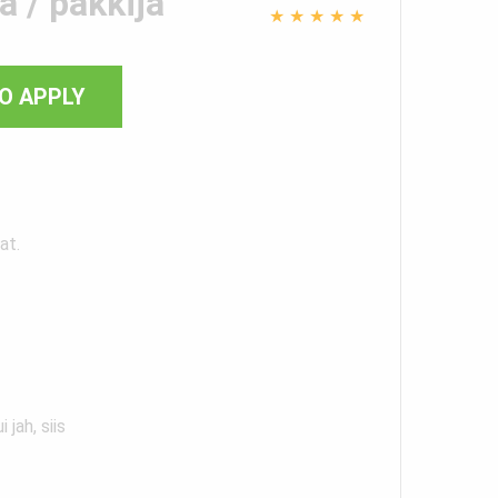
a / pakkija
★
★
★
★
★
O APPLY
at.
jah, siis