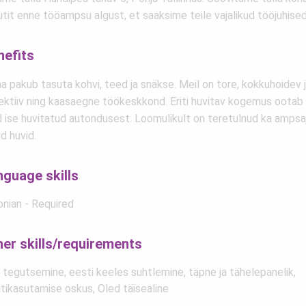
tit enne tööampsu algust, et saaksime teile vajalikud tööjuhised
nefits
a pakub tasuta kohvi, teed ja snäkse. Meil on tore, kokkuhoidev 
ektiiv ning kaasaegne töökeskkond. Eriti huvitav kogemus ootab si
d ise huvitatud autondusest. Loomulikult on teretulnud ka ampsaj
d huvid.
nguage skills
onian - Required
her skills/requirements
e tegutsemine, eesti keeles suhtlemine, täpne ja tähelepanelik,
utikasutamise oskus, Oled täisealine