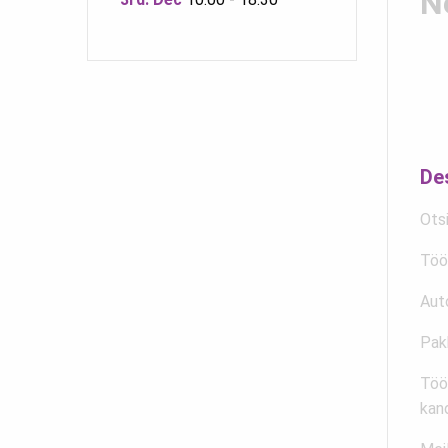
N
De
Ots
Töö
Aut
Pak
Töö 
kan