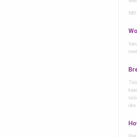
Mei
NB!
Wo
Var
meil
Br
Töö
kaa
söög
üks
Ho
Pal