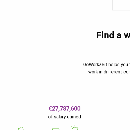
Find a w
GoWorkaBit helps you f
work in different c
€27,787,600
of salary earned