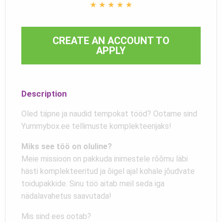
★
★
★
★
★
CREATE AN ACCOUNT TO
APPLY
Description
Oled täpne ja naudid tempokat tööd? Ootame sind
Yummybox.ee tellimuste komplekteerijaks!
Miks see töö on oluline?
Meie missioon on pakkuda inimestele rõõmu läbi
hästi komplekteeritud ja õigel ajal kohale jõudvate
toidupakkide. Sinu töö aitab meil seda iga
nädalavahetus saavutada!
Mis sind ees ootab?