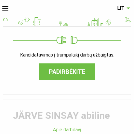
LIT
Kandidatavimas į trumpalaikį darbą užbaigtas.
PADIRBĖKITE
JÄRVE SINSAY abiline
Apie darbdavį