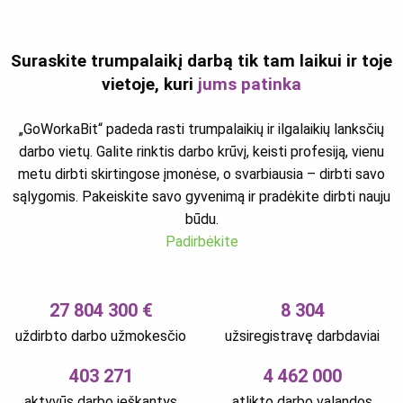
Suraskite trumpalaikį darbą tik tam laikui ir toje
vietoje, kuri
jums patinka
„GoWorkaBit“ padeda rasti trumpalaikių ir ilgalaikių lanksčių
darbo vietų. Galite rinktis darbo krūvį, keisti profesiją, vienu
metu dirbti skirtingose įmonėse, o svarbiausia – dirbti savo
sąlygomis. Pakeiskite savo gyvenimą ir pradėkite dirbti nauju
būdu.
Padirbėkite
27 804 300 €
8 304
uždirbto darbo užmokesčio
užsiregistravę darbdaviai
403 271
4 462 000
aktyvūs darbo ieškantys
atlikto darbo valandos