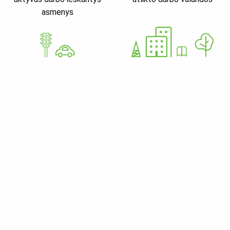
asmenys
GoWorkaBit Estonia OÜ
12679310