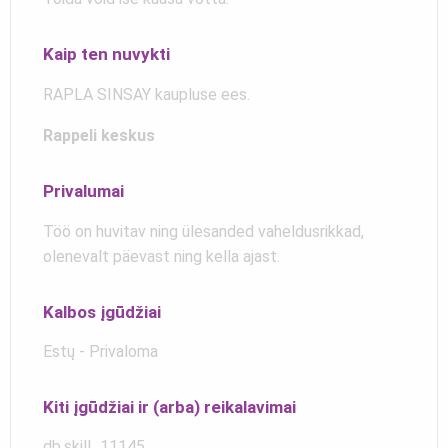
Kaip ten nuvykti
RAPLA SINSAY kaupluse ees.
Rappeli keskus
Privalumai
Töö on huvitav ning ülesanded vaheldusrikkad,
olenevalt päevast ning kella ajast.
Kalbos įgūdžiai
Estų - Privaloma
Kiti įgūdžiai ir (arba) reikalavimai
db.skill_11145