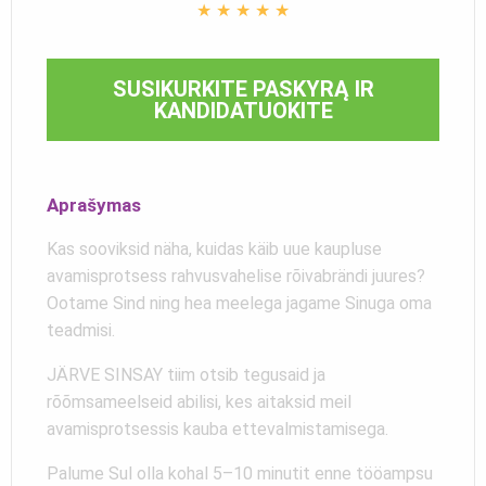
★
★
★
★
★
SUSIKURKITE PASKYRĄ IR
KANDIDATUOKITE
Aprašymas
Kas sooviksid näha, kuidas käib uue kaupluse
avamisprotsess rahvusvahelise rõivabrändi juures?
Ootame Sind ning hea meelega jagame Sinuga oma
teadmisi.
JÄRVE SINSAY tiim otsib tegusaid ja
rõõmsameelseid abilisi, kes aitaksid meil
avamisprotsessis kauba ettevalmistamisega.
Palume Sul olla kohal 5–10 minutit enne tööampsu