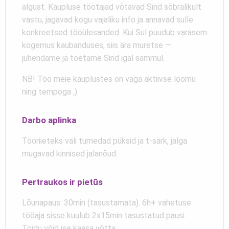
algust. Kaupluse töötajad võtavad Sind sõbralikult
vastu, jagavad kogu vajaliku info ja annavad sulle
konkreetsed tööülesanded. Kui Sul puudub varasem
kogemus kaubanduses, siis ära muretse —
juhendame ja toetame Sind igal sammul.
NB! Töö meie kauplustes on väga aktiivse loomu
ning tempoga ;)
Darbo aplinka
Tööriieteks vali tumedad püksid ja t-särk, jalga
mugavad kinnised jalanõud.
Pertraukos ir pietūs
Lõunapaus:
30min (tasustamata). 6h+ vahetuse
tööaja sisse kuulub 2x15min tasustatud pausi.
Toidu võid ise kaasa võtta.