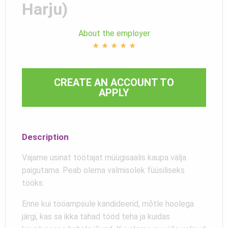
Harju)
About the employer
★
★
★
★
★
CREATE AN ACCOUNT TO
APPLY
Description
Vajame usinat töötajat müügisaalis kaupa välja
paigutama. Peab olema valmisolek füüsiliseks
tööks.
Enne kui tööampsule kandideerid, mõtle hoolega
järgi, kas sa ikka tahad tööd teha ja kuidas