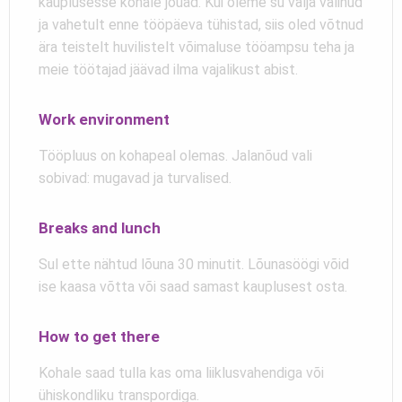
kauplusesse kohale jõuad. Kui oleme su välja valinud
ja vahetult enne tööpäeva tühistad, siis oled võtnud
ära teistelt huvilistelt võimaluse tööampsu teha ja
meie töötajad jäävad ilma vajalikust abist.
Work environment
Tööpluus on kohapeal olemas. Jalanõud vali
sobivad: mugavad ja turvalised.
Breaks and lunch
Sul ette nähtud lõuna 30 minutit. Lõunasöögi võid
ise kaasa võtta või saad samast kauplusest osta.
How to get there
Kohale saad tulla kas oma liiklusvahendiga või
ühiskondliku transpordiga.