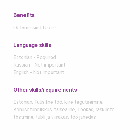
Benefits
Ootame sind tööle!
Language skills
Estonian - Required
Russian - Not important
English - Not important
Other skills/requirements
Estonian, Füüsiline töö, kiire tegutsemine,
Kohusetundlikkus, täisealine, Töökas, raskuste
tõstmine, tubli ja viisakas, töö jahedas