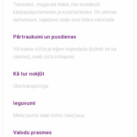
Tumedad , mugavad riided, mis soobiksid
kaubapaigutamiseks ja koristamiseks. On olemas
riietusruum, vajadusel saab seal riided vahetada.
Pārtraukumi un pusdienas
Või kaasa võtta ja hiljem sojendada (külmik on ka
olemas), saab osta kohapeal.
Kā tur nokļūt
Ühistransportiga
Ieguvumi
Meile juures saab kohvi-teed juua.
Valodu prasmes