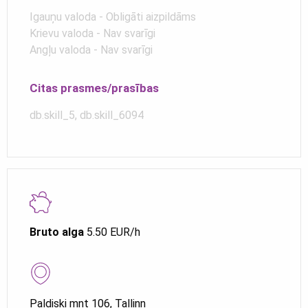
Igauņu valoda - Obligāti aizpildāms
Krievu valoda - Nav svarīgi
Angļu valoda - Nav svarīgi
Citas prasmes/prasības
db.skill_5, db.skill_6094
Bruto alga
5.50 EUR/h
Paldiski mnt 106, Tallinn