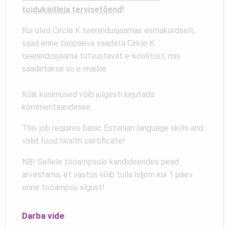
toidukäitleja tervisetõend!
Kui oled Circle K teenindusjaamas esmakordselt,
saad enne tööpäeva vaadata Cirkle K
teenindusjaama tutvustavat e-koolitust, mis
saadetakse su e-mailile.
Kõik küsimused võib julgesti kirjutada
kommentaaridesse.
This job requires basic Estonian language skills and
valid food health certificate!
NB! Sellele tööampsule kandideerides pead
arvestama, et vastus võib tulla hiljem kui 1 päev
enne tööampsu algust!
Darba vide