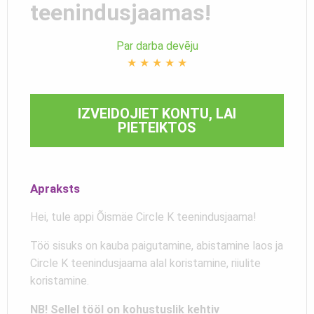
teenindusjaamas!
Par darba devēju
★
★
★
★
★
IZVEIDOJIET KONTU, LAI
PIETEIKTOS
Apraksts
Hei, tule appi Õismäe Circle K teenindusjaama!
Töö sisuks on kauba paigutamine, abistamine laos ja
Circle K teenindusjaama alal koristamine, riiulite
koristamine.
NB! Sellel tööl on kohustuslik kehtiv