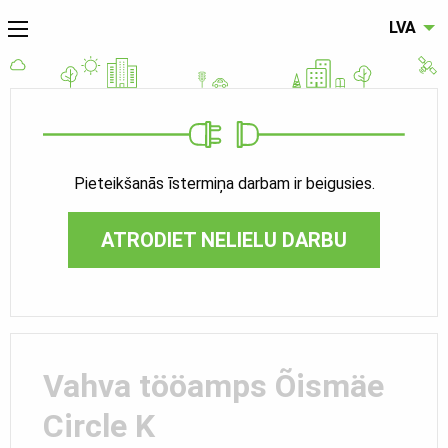
LVA
Pieteikšanās īstermiņa darbam ir beigusies.
ATRODIET NELIELU DARBU
Vahva tööamps Õismäe
Circle K