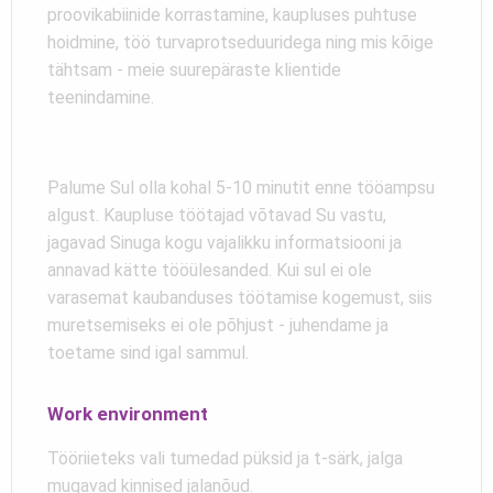
proovikabiinide korrastamine, kaupluses puhtuse
hoidmine, töö turvaprotseduuridega ning mis kõige
tähtsam - meie suurepäraste klientide
teenindamine.
Palume Sul olla kohal 5-10 minutit enne tööampsu
algust. Kaupluse töötajad võtavad Su vastu,
jagavad Sinuga kogu vajalikku informatsiooni ja
annavad kätte tööülesanded. Kui sul ei ole
varasemat kaubanduses töötamise kogemust, siis
muretsemiseks ei ole põhjust - juhendame ja
toetame sind igal sammul.
Work environment
Tööriieteks vali tumedad püksid ja t-särk, jalga
mugavad kinnised jalanõud.