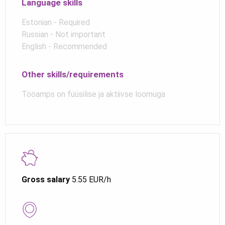
Language skills
Estonian - Required
Russian - Not important
English - Recommended
Other skills/requirements
Tööamps on füüsilise ja aktiivse loomuga
Gross salary
5.55 EUR/h