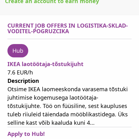
Create an account to earn money
CURRENT JOB OFFERS IN LOGISTIKA-SKLAD-
VODITEL-POGRUZCIKA
Hub
IKEA laotöötaja-tõstukijuht
7.6 EUR/h
Description
Otsime IKEA laomeeskonda varasema tõstuki
juhtimise kogemusega laotöötaja-
tõstukijuhte. Töö on füüsiline, sest kaupluses
tuleb riiuleid täiendada mööblikastidega. Üks
selline kast võib kaaluda kuni 4...
Apply to Hub!