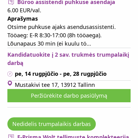
Büroo assistendi puhkuse asendaja
6.00 EUR/val.
Aprašymas
Otsime puhkuse ajaks asendusassistenti.
Tööaeg: E-R 8:30-17:00 (8h tööaega).
Lõunapaus 30 min (ei kuulu tö...
Kandidatuokite į 2 sav. trukmės trumpalaikį
darbą
pe, 14 rugpjūčio
- pe, 28 rugpjūčio
Mustakivi tee 17, 13912 Tallinn
Peržiūrėkite darbo pasiūlymą
Nedidelis trumpalaikis darbas
E-Prisma Wolt tellimuste komplekteerija