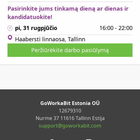
Pasirinkite jums tinkamą dieną ar dienas ir
kandidatuokite!
pi, 31 rugpjūčio
16:00 - 22:00
Haabersti linnaosa, Tallinn
Peržiūrėkite darbo pasiūlymą
GoWorkaBit Estonia OÜ
12679310
Nurme 37 11616 Tallinn Estija
support@goworkabit.com