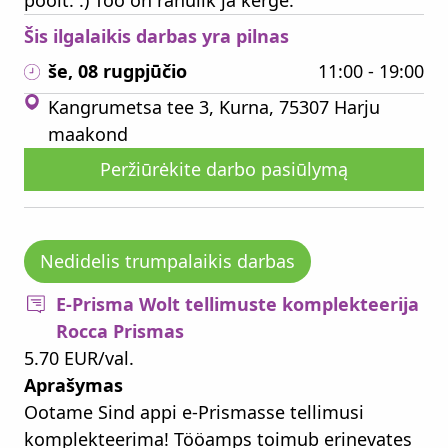
poolt. :) Töö on rahulik ja kerge.
Šis ilgalaikis darbas yra pilnas
še, 08 rugpjūčio
11:00 - 19:00
Kangrumetsa tee 3, Kurna, 75307 Harju
maakond
Peržiūrėkite darbo pasiūlymą
Nedidelis trumpalaikis darbas
E-Prisma Wolt tellimuste komplekteerija
Rocca Prismas
5.70 EUR/val.
Aprašymas
Ootame Sind appi e-Prismasse tellimusi
komplekteerima! Tööamps toimub erinevates