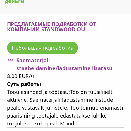
деньги
ПРЕДЛАГАЕМЫЕ ПОДРАБОТКИ ОТ
КОМПАНИИ STANDWOOD OÜ
Небольшая подработка
Saematerjali
staabeldamine/ladustamine lisatasu
8.00 EUR/ч
Суть работы
Tööülesanded ja töötasu:Töö on füüsiliselt
aktiivne. Saematerjali ladustamine liistude
peale vastavalt juhistele. Töö toimub enamasti
paaris ning töötajale edastatakse lühike
tööjuhend kohapeal. Moodu...