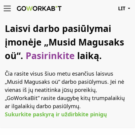
LIT
Laisvi darbo pasiūlymai
įmonėje „Musid Magusaks
oü“.
Pasirinkite
laiką.
Čia rasite visus šiuo metu esančius laisvus
„Musid Magusaks oü“ darbo pasiūlymus. Jei nė
vienas iš jų neatitinka jūsų poreikių,
„GoWorkaBit“ rasite daugybę kitų trumpalaikių
ar ilgalaikių darbo pasiūlymų.
Sukurkite paskyrą ir uždirbkite pinigų