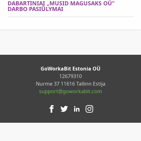
DABARTINIAI „MUSID MAGUSAKS OÜ“
DARBO PASIŪLYMAI
GoWorkaBit Estonia OÜ
12679310
Nurme 37 11616 Tallinn Estija
support@goworkabit.com