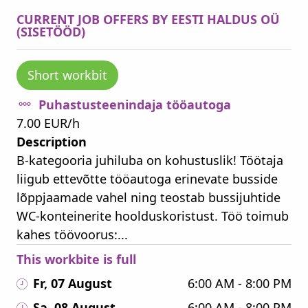
CURRENT JOB OFFERS BY EESTI HALDUS OÜ
(SISETÖÖD)
Short workbit
Puhastusteenindaja tööautoga
7.00 EUR/h
Description
B-kategooria juhiluba on kohustuslik! Töötaja
liigub ettevõtte tööautoga erinevate busside
lõppjaamade vahel ning teostab bussijuhtide
WC-konteinerite hoolduskoristust. Töö toimub
kahes töövoorus:...
This workbite is full
Fr, 07 August
6:00 AM - 8:00 PM
Sa, 08 August
6:00 AM - 8:00 PM