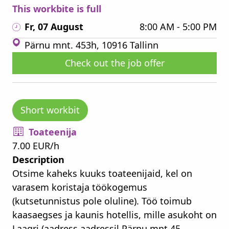
This workbite is full
Fr, 07 August
8:00 AM - 5:00 PM
Pärnu mnt. 453h, 10916 Tallinn
Check out the job offer
Short workbit
Toateenija
7.00 EUR/h
Description
Otsime kaheks kuuks toateenijaid, kel on
varasem koristaja töökogemus
(kutsetunnistus pole oluline). Töö toimub
kaasaegses ja kaunis hotellis, mille asukoht on
Laagri (aadress aadressil Pärnu mnt 45...