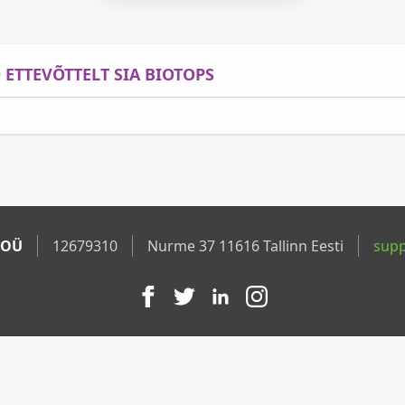
ETTEVÕTTELT SIA BIOTOPS
 OÜ
12679310
Nurme 37 11616 Tallinn Eesti
sup