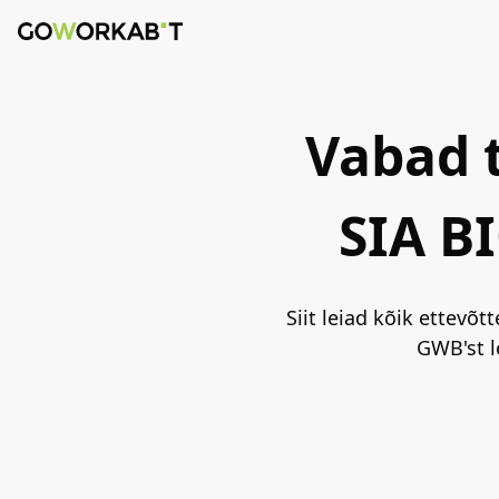
Vabad 
SIA B
Siit leiad kõik ettevõt
GWB'st l