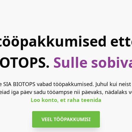
tööpakkumised ett
IOTOPS.
Sulle sobiv
te SIA BIOTOPS vabad tööpakkumised. Juhul kui neist s
eiad iga päev sadu tööampse nii päevaks, nädalaks v
Loo konto, et raha teenida
VEEL TÖÖPAKKUMISI