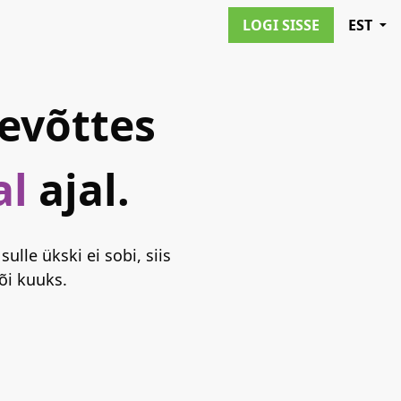
LOGI SISSE
EST
evõttes
al
ajal.
ulle ükski ei sobi, siis
õi kuuks.