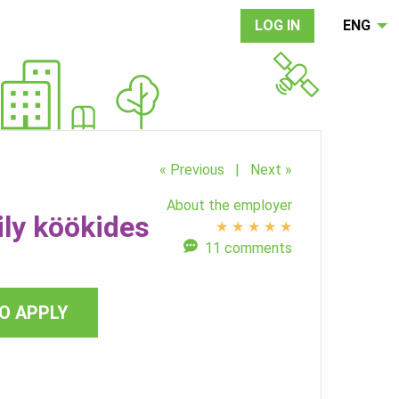
LOG IN
ENG
« Previous
|
Next »
About the employer
ly köökides
★
★
★
★
★
11 comments
O APPLY