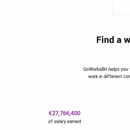
Find a w
GoWorkaBit helps you f
work in different c
€27,766,400
of salary earned