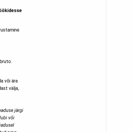
köökidesse
arustamine
bruto.
a või ära
ast välja,
eaduse järgi
ubi või
jadusel