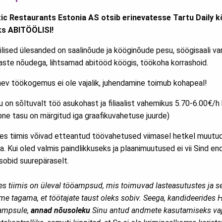
tic Restaurants Estonia AS otsib erinevatesse Tartu Daily 
ks ABITÖÖLISI!
ilised ülesanded on saalinõude ja kööginõude pesu, söögisaali v
aste nõudega, lihtsamad abitööd köögis, töökoha korrashoid.
nev töökogemus ei ole vajalik, juhendamine toimub kohapeal!
 on sõltuvalt töö asukohast ja filiaalist vahemikus 5.70-6.00€/h 
pne tasu on märgitud iga graafikuvahetuse juurde)
les tiimis võivad etteantud töövahetused viimasel hetkel muutud
a. Kui oled valmis paindlikkuseks ja plaanimuutused ei vii Sind end
 sobid suurepäraselt.
les tiimis on üleval tööampsud, mis toimuvad lasteasutustes ja s
e tagama, et töötajate taust oleks sobiv. Seega, kandideerides H
ampsule,
annad nõusoleku
Sinu antud andmete kasutamiseks va