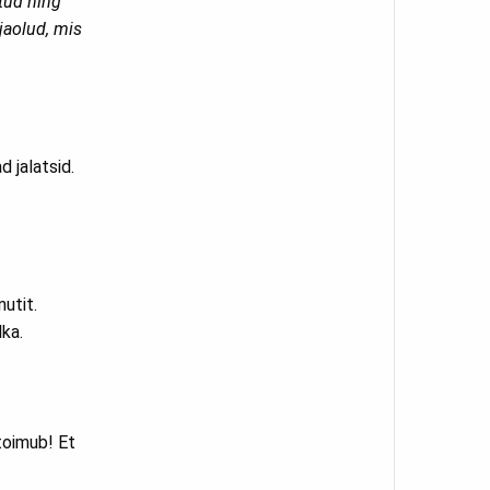
atud ning
jaolud, mis
 jalatsid.
utit.
ka.
toimub! Et