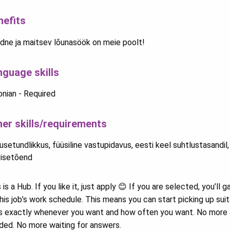
nefits
dne ja maitsev lõunasöök on meie poolt!
nguage skills
onian - Required
her skills/requirements
setundlikkus, füüsiline vastupidavus, eesti keel suhtlustasandil,
visetõend
 is a Hub. If you like it, just apply 😊 If you are selected, you’ll 
his job’s work schedule. This means you can start picking up sui
s exactly whenever you want and how often you want. No more 
ded. No more waiting for answers.