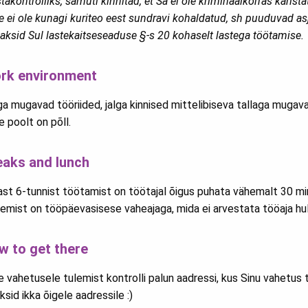
takontrolliks, samuti kinnitad, et Sa ei ole kriminaalkorras karist
e ei ole kunagi kuriteo eest sundravi kohaldatud, sh puuduvad as
laksid Sul lastekaitseseaduse §-s 20 kohaselt lastega töötamise.
rk environment
a mugavad tööriided, jalga kinnised mittelibiseva tallaga mugavad
 poolt on põll.
eaks and lunch
ast 6-tunnist töötamist on töötajal õigus puhata vähemalt 30 min
emist on tööpäevasisese vaheajaga, mida ei arvestata tööaja hul
w to get there
 vahetusele tulemist kontrolli palun aadressi, kus Sinu vahetus 
ksid ikka õigele aadressile :)