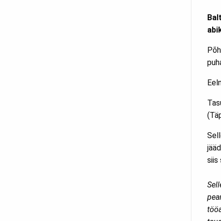
Bal
abi
Põh
puh
Eel
Tasu
(Tä
Sel
jääd
siis
Sel
peam
töö