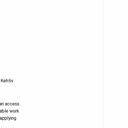
 Kehtiv
gain access
table work
applying