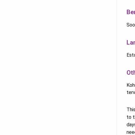
Be
Soo
La
Est
Ot
Kohu
ter
This
to t
day
nee