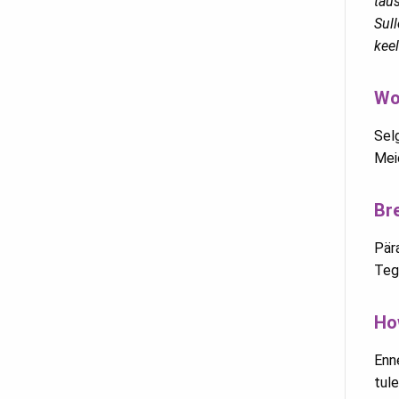
taus
Sull
kee
Wo
Selg
Meie
Br
Pär
Teg
Ho
Enne
tule