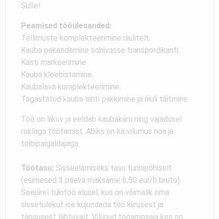
Sulle!
Peamised tööülesanded:
Tellimuste komplekteerimine riiulitelt.
Kauba pakendamine sobivasse transpordikasti.
Kasti markeerimine.
Kauba kleebistamine.
Kaubalava komplekteerimine.
Tagastatud kauba lahti pakkimine ja riiuli täitmine
Töö on liikuv ja eeldab kaubakäru ning vajadusel
roklaga töötamist. Abiks on ka vilumus noa ja
teibipaigaldajaga.
Töötasu:
Sisseelamiseks tasu tunnipõhiselt
(esimesed 3 päeva maksame 6,50 eur/h bruto).
Seejärel tükitöö alusel, kus on võimalik oma
sissetulekut ise kujundada töö kiirusest ja
täpsusest lähtuvalt. Vilunud tööampsaja kes on