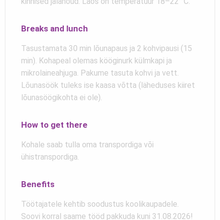
kinnised jalanõud. Laos on temperatuur 18–22 °C.
Breaks and lunch
Tasustamata 30 min lõunapaus ja 2 kohvipausi (15
min). Kohapeal olemas kööginurk külmkapi ja
mikrolaineahjuga. Pakume tasuta kohvi ja vett.
Lõunasöök tuleks ise kaasa võtta (läheduses kiiret
lõunasöögikohta ei ole).
How to get there
Kohale saab tulla oma transpordiga või
ühistranspordiga.
Benefits
Töötajatele kehtib soodustus koolikaupadele.
Soovi korral saame tööd pakkuda kuni 31.08.2026!