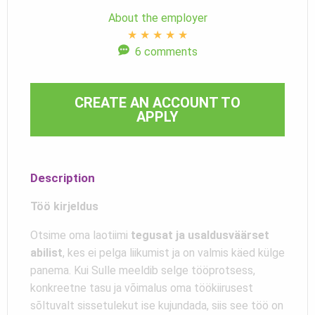
About the employer
★
★
★
★
★
6 comments
CREATE AN ACCOUNT TO
APPLY
Description
Töö kirjeldus
Otsime oma laotiimi
tegusat ja usaldusväärset
abilist
, kes ei pelga liikumist ja on valmis käed külge
panema. Kui Sulle meeldib selge tööprotsess,
konkreetne tasu ja võimalus oma töökiirusest
sõltuvalt sissetulekut ise kujundada, siis see töö on