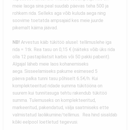
meie laoga sina peal suudab päevas teha 500 ja
rohkem rida. Selleks aga võib kuluda aega ning
soovime toetatda ampsajaid kes meie juurde
pikemalt käima jäävad.
NB!
Arvestus käib tükitöö alusel: tellimuslehe iga
rida = 1tk. Rea tasu on 0,15 € (näiteks võib üks rida
olla 12 pastapliiatsit karbis või 50 pakki paberit).
Algajal läheb meie laos kohanemiseks
aega. Sisseelamiseks pakume esimesed 5
päeva palka tunni tasu põhiselt 6.5€/h. Kui
komplekteeritud ridade summa tükitööna on
suurem kui tunnitasuga tehtu rakendub tükitöö
summa. Tulemuseks on komplekteeritud,
markeeritud, pakendatud, välja saatmiseks ette
valmistatud laoliikumine/tellimus. Rea hind sisaldab
kõiki eelpool loetletud tegevusi.