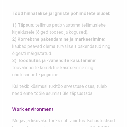
Tööd hinnatakse järgmiste põhimõtete alusel:
1) Täpsus
: tellimus peab vastama tellimuslehe
kirjeldusele (õiged tooted ja kogused).
2)
Korrektne pakendamine ja markeerimine
:
kaubad peavad olema turvaliselt pakendatud ning
õigesti märgistatud.
3) Tööohutus ja -vahendite kasutamine
:
töövahendite korrektne käsitsemine ning
ohutusnõuete järgimine.
Kui tekib küsimusi tükitöö arvestuse osas, tuleb
need enne tööle asumist üle täpsustada.
Work environment
Mugav ja liikuvaks tööks sobiv riietus. Kohustuslikud