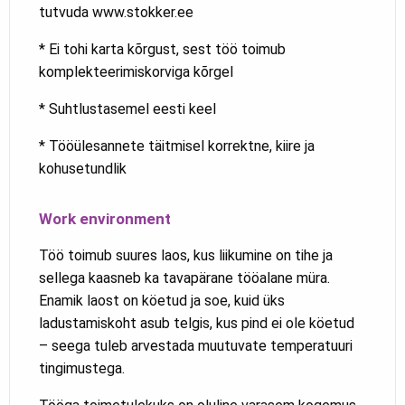
tutvuda www.stokker.ee
* Ei tohi karta kõrgust, sest töö toimub
komplekteerimiskorviga kõrgel
* Suhtlustasemel eesti keel
* Tööülesannete täitmisel korrektne, kiire ja
kohusetundlik
Work environment
Töö toimub suures laos, kus liikumine on tihe ja
sellega kaasneb ka tavapärane tööalane müra.
Enamik laost on köetud ja soe, kuid üks
ladustamiskoht asub telgis, kus pind ei ole köetud
– seega tuleb arvestada muutuvate temperatuuri
tingimustega.