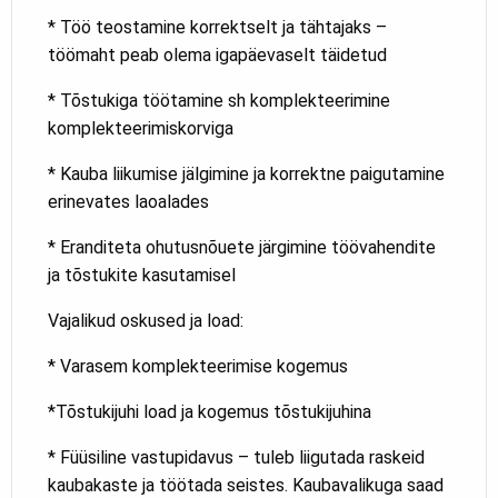
* Töö teostamine korrektselt ja tähtajaks –
töömaht peab olema igapäevaselt täidetud
* Tõstukiga töötamine sh komplekteerimine
komplekteerimiskorviga
* Kauba liikumise jälgimine ja korrektne paigutamine
erinevates laoalades
* Eranditeta ohutusnõuete järgimine töövahendite
ja tõstukite kasutamisel
Vajalikud oskused ja load:
* Varasem komplekteerimise kogemus
*Tõstukijuhi load ja kogemus tõstukijuhina
* Füüsiline vastupidavus – tuleb liigutada raskeid
kaubakaste ja töötada seistes. Kaubavalikuga saad