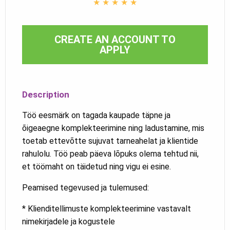
★
★
★
★
★
CREATE AN ACCOUNT TO
APPLY
Description
Töö eesmärk on tagada kaupade täpne ja
õigeaegne komplekteerimine ning ladustamine, mis
toetab ettevõtte sujuvat tarneahelat ja klientide
rahulolu. Töö peab päeva lõpuks olema tehtud nii,
et töömaht on täidetud ning vigu ei esine.
Peamised tegevused ja tulemused:
* Klienditellimuste komplekteerimine vastavalt
nimekirjadele ja kogustele