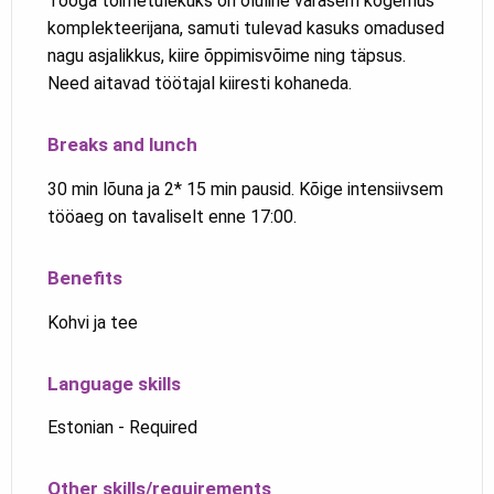
Tööga toimetulekuks on oluline varasem kogemus
komplekteerijana, samuti tulevad kasuks omadused
nagu asjalikkus, kiire õppimisvõime ning täpsus.
Need aitavad töötajal kiiresti kohaneda.
Breaks and lunch
30 min lõuna ja 2* 15 min pausid. Kõige intensiivsem
tööaeg on tavaliselt enne 17:00.
Benefits
Kohvi ja tee
Language skills
Estonian - Required
Other skills/requirements