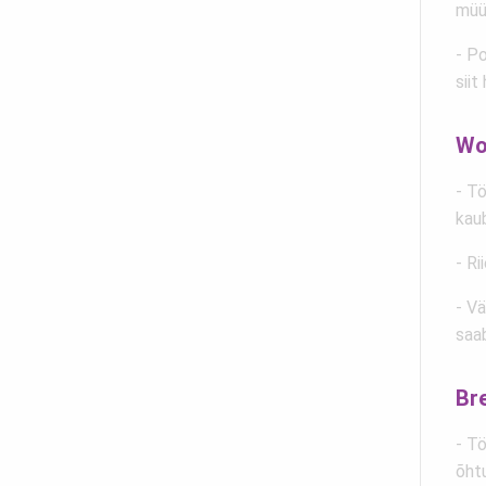
müüg
- P
siit
Wo
- T
kau
- Ri
- V
saa
Br
- T
õht