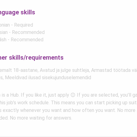
nguage skills
onian - Required
sian - Recommended
lish - Recommended
her skills/requirements
emalt 18-aastane, Avatud ja julge suhtleja, Armastad töötada v
mis, Meeldivad ilusad sisekujunduselemendid
 is a Hub. If you like it, just apply 😊 If you are selected, you’ll 
his job’s work schedule. This means you can start picking up sui
s exactly whenever you want and how often you want. No more 
ded. No more waiting for answers.