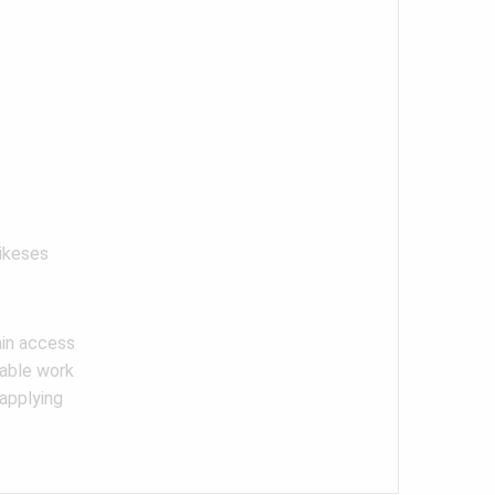
äikeses
gain access
table work
applying