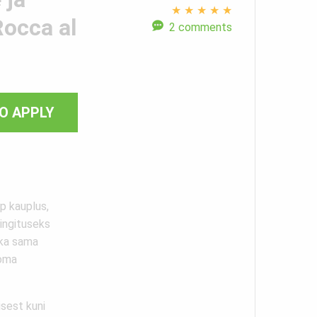
★
★
★
★
★
Rocca al
2 comments
O APPLY
p kauplus,
kingituseks
 ka sama
 oma
sest kuni