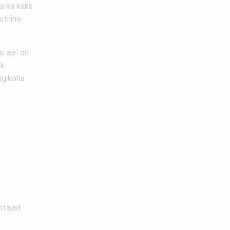
a ka kaks
utiline
 ajal on
ik
ügikoha
ötajad