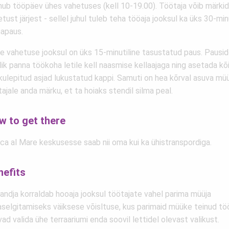
mub tööpäev ühes vahetuses (kell 10-19.00). Töötaja võib märkid
tust järjest - sellel juhul tuleb teha tööaja jooksul ka üks 30-min
napaus.
e vahetuse jooksul on üks 15-minutiline tasustatud paus. Pauside
lik panna töökoha letile kell naasmise kellaajaga ning asetada kõ
kulepitud asjad lukustatud kappi. Samuti on hea kõrval asuva mü
ajale anda märku, et ta hoiaks stendil silma peal.
w to get there
ca al Mare keskusesse saab nii oma kui ka ühistranspordiga.
nefits
andja korraldab hooaja jooksul töötajate vahel parima müüja
jaselgitamiseks väiksese võisltuse, kus parimaid müüke teinud tö
ad valida ühe terraariumi enda soovil lettidel olevast valikust.