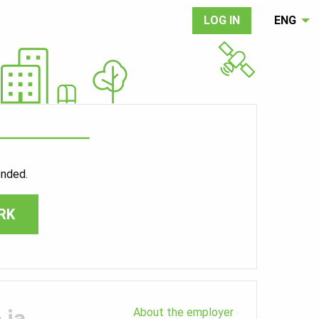
LOG IN
ENG
ended.
RK
 ja
About the employer