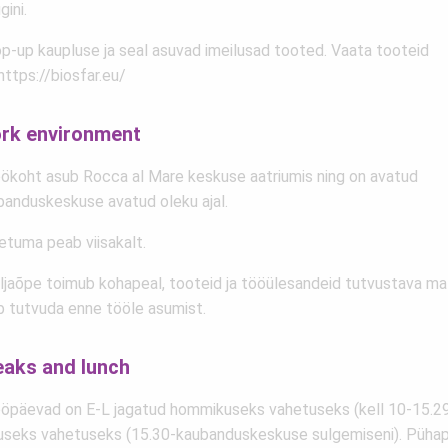
ini.
op-up kaupluse ja seal asuvad imeilusad tooted. Vaata tooteid
 https://biosfar.eu/
rk environment
öökoht asub Rocca al Mare keskuse aatriumis ning on avatud
banduskeskuse avatud oleku ajal.
ietuma peab viisakalt.
äljaõpe toimub kohapeal, tooteid ja tööülesandeid tutvustava mat
b tutvuda enne tööle asumist.
eaks and lunch
ööpäevad on E-L jagatud hommikuseks vahetuseks (kell 10-15.29
useks vahetuseks (15.30-kaubanduskeskuse sulgemiseni). Pühap