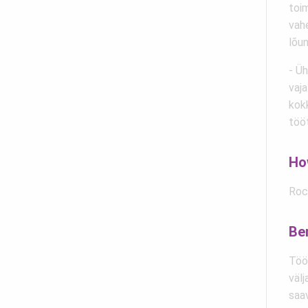
toi
vahe
lõu
- Üh
vaja
kok
tööt
Ho
Roc
Be
Töö
väl
saav