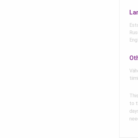
La
Est
Rus
Eng
Ot
Väh
tii
This
to t
day
nee