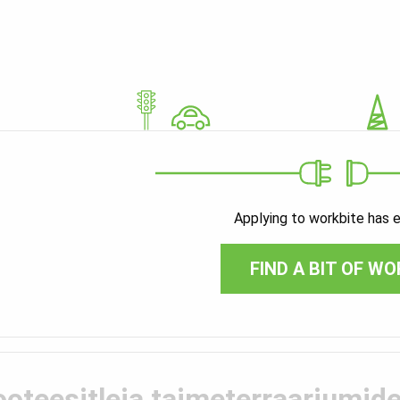
Applying to workbite has 
FIND A BIT OF WO
ooteesitleja taimeterraariumide