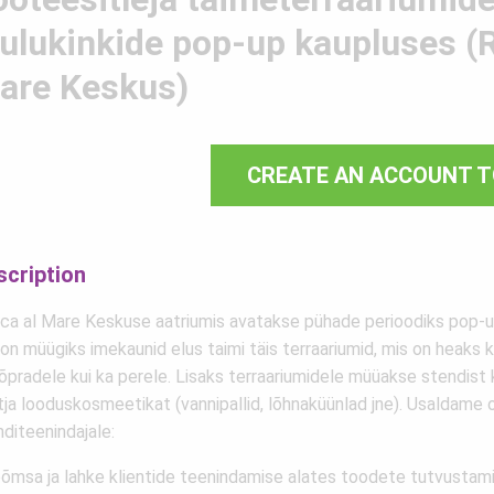
õulukinkide pop-up kaupluses (
are Keskus)
CREATE AN ACCOUNT T
scription
ca al Mare Keskuse aatriumis avatakse pühade perioodiks pop-u
on müügiks imekaunid elus taimi täis terraariumid, mis on heaks 
sõpradele kui ka perele. Lisaks terraariumidele müüakse stendist
tja looduskosmeetikat (vannipallid, lõhnaküünlad jne). Usaldame
nditeenindajale:
õõmsa ja lahke klientide teenindamise alates toodete tutvustami