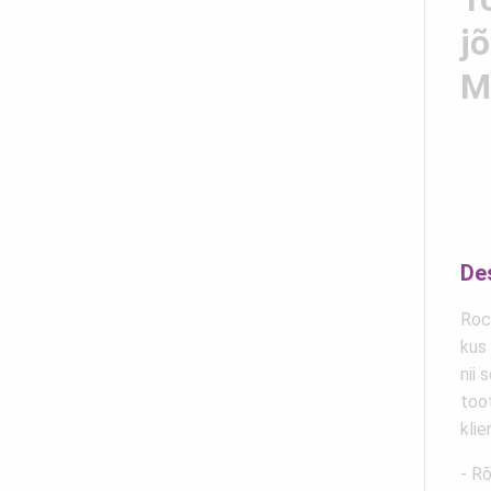
j
M
De
Roc
kus 
nii 
too
klie
- R