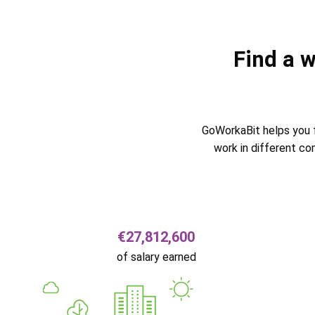
Find a w
GoWorkaBit helps you f
work in different c
€27,812,600
of salary earned