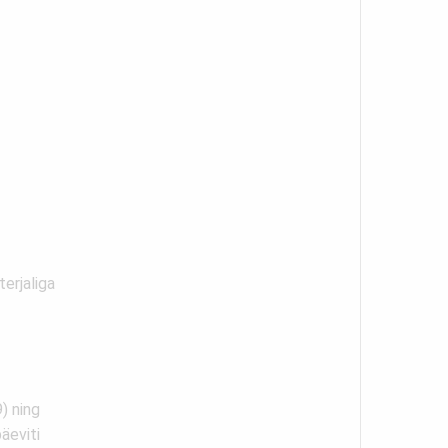
erjaliga
) ning
äeviti