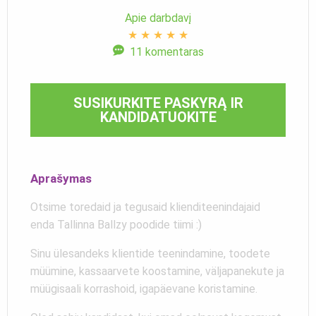
Apie darbdavį
★
★
★
★
★
11 komentaras
SUSIKURKITE PASKYRĄ IR
KANDIDATUOKITE
Aprašymas
Otsime toredaid ja tegusaid klienditeenindajaid
enda Tallinna Ballzy poodide tiimi :)
Sinu ülesandeks klientide teenindamine, toodete
müümine, kassaarvete koostamine, väljapanekute ja
müügisaali korrashoid, igapäevane koristamine.