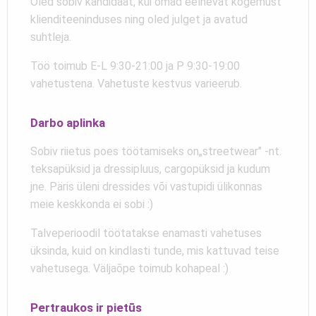
Oled sobiv kandidaat, kui omad eelnevat kogemust
klienditeeninduses ning oled julget ja avatud
suhtleja.
Töö toimub E-L 9:30-21:00 ja P 9:30-19:00
vahetustena. Vahetuste kestvus varieerub.
Darbo aplinka
Sobiv riietus poes töötamiseks on„streetwear" -nt.
teksapüksid ja dressipluus, cargopüksid ja kudum
jne. Päris üleni dressides või vastupidi ülikonnas
meie keskkonda ei sobi :)
Talveperioodil töötatakse enamasti vahetuses
üksinda, kuid on kindlasti tunde, mis kattuvad teise
vahetusega. Väljaõpe toimub kohapeal :)
Pertraukos ir pietūs