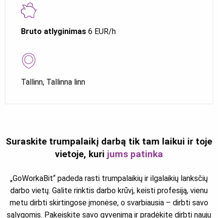
Bruto atlyginimas
6 EUR/h
Tallinn, Tallinna linn
Suraskite trumpalaikį darbą tik tam laikui ir toje
vietoje, kuri
jums patinka
„GoWorkaBit“ padeda rasti trumpalaikių ir ilgalaikių lanksčių
darbo vietų. Galite rinktis darbo krūvį, keisti profesiją, vienu
metu dirbti skirtingose įmonėse, o svarbiausia – dirbti savo
sąlygomis. Pakeiskite savo gyvenimą ir pradėkite dirbti nauju