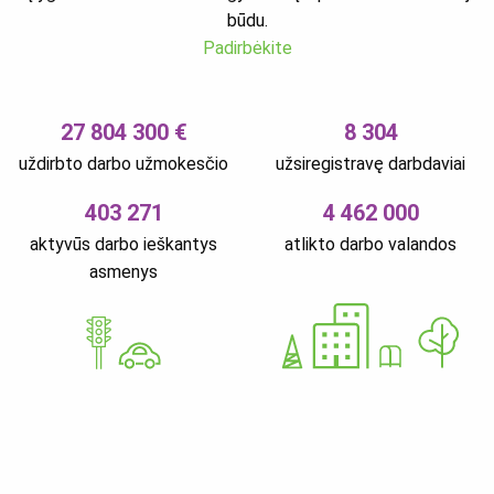
būdu.
Padirbėkite
27 804 300 €
8 304
uždirbto darbo užmokesčio
užsiregistravę darbdaviai
403 271
4 462 000
aktyvūs darbo ieškantys
atlikto darbo valandos
asmenys