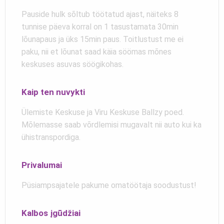
Pauside hulk sõltub töötatud ajast, näiteks 8
tunnise päeva korral on 1 tasustamata 30min
lõunapaus ja üks 15min paus. Toitlustust me ei
paku, nii et lõunat saad käia söömas mõnes
keskuses asuvas söögikohas.
Kaip ten nuvykti
Ülemiste Keskuse ja Viru Keskuse Ballzy poed.
Mõlemasse saab võrdlemisi mugavalt nii auto kui ka
ühistranspordiga.
Privalumai
Püsiampsajatele pakume omatöötaja soodustust!
Kalbos įgūdžiai