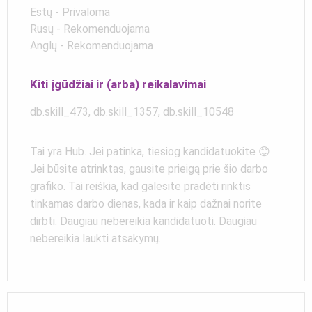
Estų - Privaloma
Rusų - Rekomenduojama
Anglų - Rekomenduojama
Kiti įgūdžiai ir (arba) reikalavimai
db.skill_473, db.skill_1357, db.skill_10548
Tai yra Hub. Jei patinka, tiesiog kandidatuokite 😊
Jei būsite atrinktas, gausite prieigą prie šio darbo
grafiko. Tai reiškia, kad galėsite pradėti rinktis
tinkamas darbo dienas, kada ir kaip dažnai norite
dirbti. Daugiau nebereikia kandidatuoti. Daugiau
nebereikia laukti atsakymų.