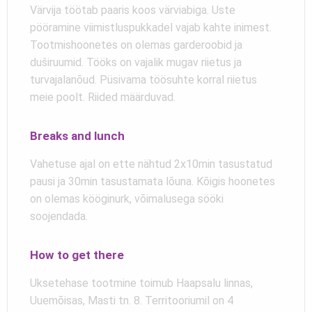
Värvija töötab paaris koos värviabiga. Uste
pööramine viimistluspukkadel vajab kahte inimest.
Tootmishoonetes on olemas garderoobid ja
duširuumid. Tööks on vajalik mugav riietus ja
turvajalanõud. Püsivama töösuhte korral riietus
meie poolt. Riided määrduvad.
Breaks and lunch
Vahetuse ajal on ette nähtud 2x10min tasustatud
pausi ja 30min tasustamata lõuna. Kõigis hoonetes
on olemas kööginurk, võimalusega sööki
soojendada.
How to get there
Uksetehase tootmine toimub Haapsalu linnas,
Uuemõisas, Masti tn. 8. Territooriumil on 4