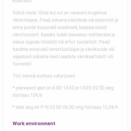
kvaliteeti.
Sobid meile tööle kui sul on varasem kogemus
viimistlejana. Pead oskama käsitleda värvipüstolit ja
sinna juurde kuuluvaid seadmeid, kaasaarvatud
värvitoonerit. Kasuks tuleb iseseisev mõtlemine ja
oskus lugeda töölehti või infot toodetelt. Pead
tundma erinevaid viimistlustüüpe ja värvikoode või
vajadusel oskama neid vaadata värvikaartidelt või
toonerist.
Töö toimub kolmes vahetuses:
* päevased ajad on 6.00-14.30 ja 14.20-22.50 ning
töötasu 10€/h
* öine aeg on P-N 23.00-06.00 ning töötasu 12,5€/h
Work environment