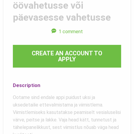
öövahetusse või
päevasesse vahetusse
1 comment
CREATE AN ACCOUNT TO
APPLY
Description
Ootame sind endale appi puidust uksi ja
uksedetailie ettevalmistama ja viimistlema.
Viimistlemiseks kasutatakse peamiselt vesialuselisi
värve, peitse ja lakke. Vaja head kätt, tunnetust ja
tähelepanelikkust, sest viimistlus nõuab väga head