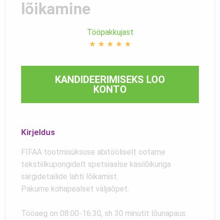
lõikamine
Tööpakkujast
★
★
★
★
★
KANDIDEERIMISEKS LOO
KONTO
Kirjeldus
FIFAA tootmisüksuse abitööliselt ootame
tekstiilkupongidelt spetsiaalse käsilõikuriga
särgidetailide lahti lõikamist.
Pakume kohapealset väljaõpet.
Tööaeg on 08:00-16:30, sh 30 minutit lõunapaus.