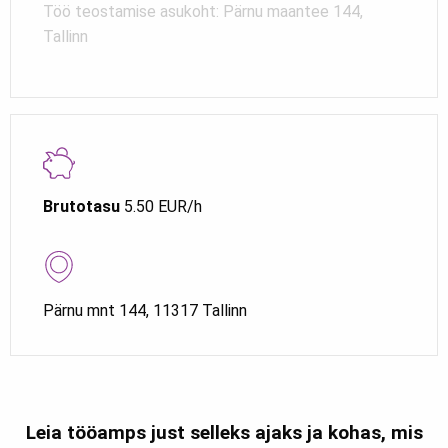
Töö teostamise asukoht: Pärnu maantee 144,
Tallinn
Brutotasu
5.50 EUR/h
Pärnu mnt 144, 11317 Tallinn
Leia tööamps just selleks ajaks ja kohas, mis