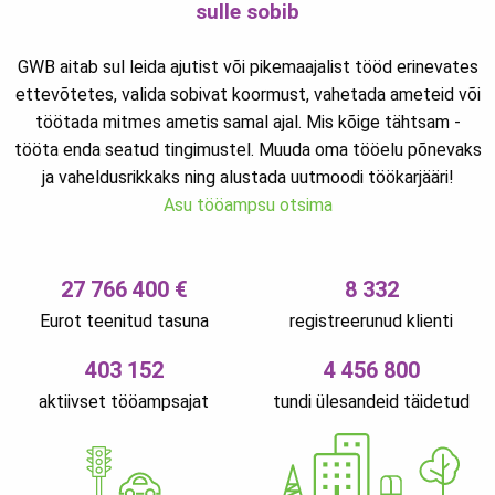
sulle sobib
GWB aitab sul leida ajutist või pikemaajalist tööd erinevates
ettevõtetes, valida sobivat koormust, vahetada ameteid või
töötada mitmes ametis samal ajal. Mis kõige tähtsam -
tööta enda seatud tingimustel. Muuda oma tööelu põnevaks
ja vaheldusrikkaks ning alustada uutmoodi töökarjääri!
Asu tööampsu otsima
27 766 400 €
8 332
Eurot teenitud tasuna
registreerunud klienti
403 152
4 456 800
aktiivset tööampsajat
tundi ülesandeid täidetud