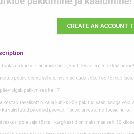
urkide pakkimine ja kaalumine!
CREATE AN ACCOUNT T
scription
 tööks on kurkide ladumine liinile, kastidesse ja nende kaalumine
riietus peaks olema selline, mis määrduda võib. Töö toimub laos.
päev algab pakkimises kell 7
ja kestab tavaliselt niikaua kuniks kõik pakitud saab, seega võib 
e ka välistatud pikemad päevad. Pausid arvestame tööaja hulka.
isi raskusi pole vaja tõsta - kurgikastid on maksimaalselt 10 kilos