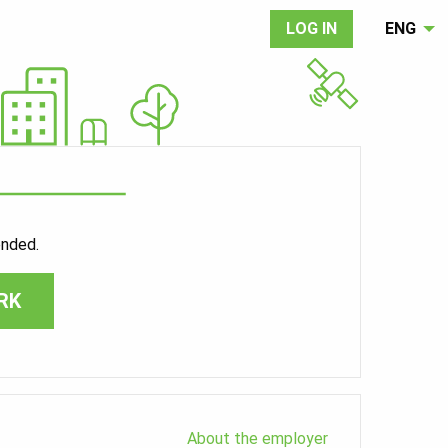
LOG IN
ENG
ended.
RK
About the employer