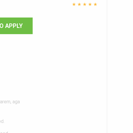
★
★
★
★
★
O APPLY
!
varem, aga
ed.