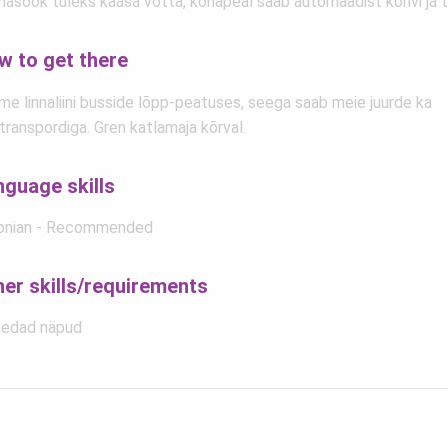
nasöök tuleks kaasa võtta, kohapeal saab automaadist kohvi ja 
w to get there
me linnaliini busside lõpp-peatuses, seega saab meie juurde ka
transpordiga. Gren katlamaja kõrval.
nguage skills
onian - Recommended
her skills/requirements
edad näpud