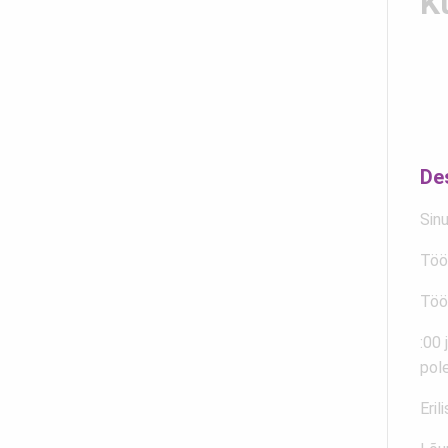
K
De
Sinu
Töö
Töö
:00 
pol
Eril