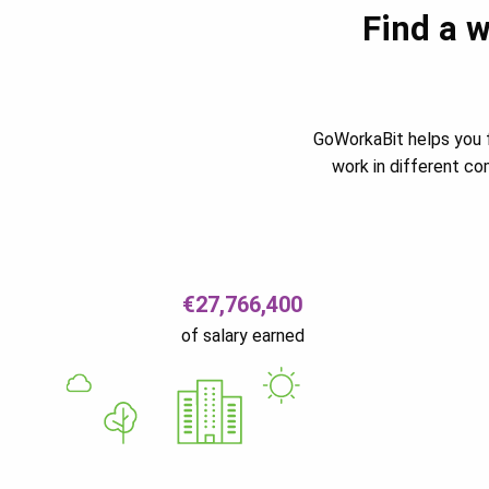
Find a w
GoWorkaBit helps you f
work in different c
€27,766,400
of salary earned