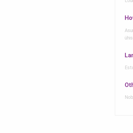
Lõu
Ho
Asu
ühis
La
Est
Ot
Nob