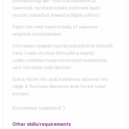
hommikusöögi ajal - olla rõõmsameelne ja
naeratada, tervitada külalisi, koristada laualt
mustad toidunõud, klaasid ja jälgida puhtust.
Palun tule veidi varem kohale, et saaksime
selgitada tööülesandeid.
Võta kaasa viisakad mustad püksid(mitte dressid),
tume t-särk või pluus (ilma pildi ja kirjata).
Lisaks tumedad mugavad kinnised sisejalanõud,
sest töö nõuab palju liikumist.
Sokos Hotell Viru asub kesklinnas aadressil Viru
väljak 4. Restoran Merineitsi asub hotelli teisel
korrusel.
Kohtumiseni tööampsul! :)
Other skills/requirements