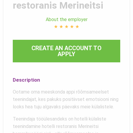
restoranis Merineitsi
About the employer
★
★
★
★
★
CREATE AN ACCOUNT TO
APPLY
Description
Ootame oma meeskonda appi rõõmsameelset
teenindajat, kes pakuks positiivset emotsiooni ning
looks hea tuju algavaks päevaks meie külalistele.
Teenindaja tööülesandeks on hotelli külaliste
teenindamine hotelli restoranis Merineitsi