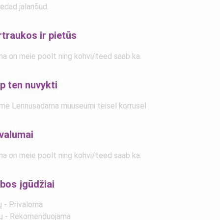
edad jalanõud.
traukos ir pietūs
na on meie poolt ning kohvi/teed saab ka.
p ten nuvykti
me Lennusadama muuseumi teisel korrusel
ivalumai
na on meie poolt ning kohvi/teed saab ka.
bos įgūdžiai
ų - Privaloma
ų - Rekomenduojama