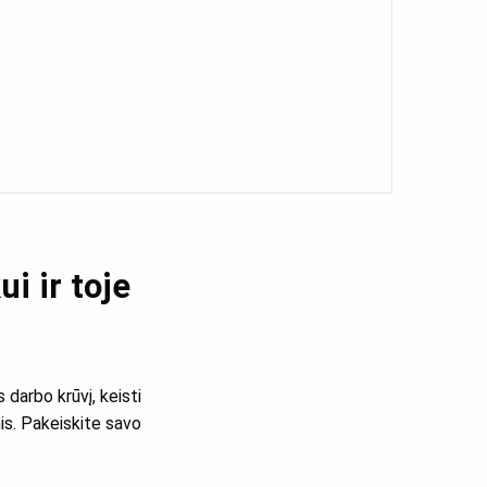
i ir toje
s darbo krūvį, keisti
mis. Pakeiskite savo