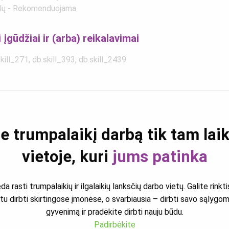
lų - Rekomenduojama
i įgūdžiai ir (arba) reikalavimai
kill_271, db.skill_393, db.skill_2439
e trumpalaikį darbą tik tam laiku
vietoje, kuri
jums patinka
rasti trumpalaikių ir ilgalaikių lanksčių darbo vietų. Galite rinkti
tu dirbti skirtingose įmonėse, o svarbiausia – dirbti savo sąlygo
gyvenimą ir pradėkite dirbti nauju būdu.
Padirbėkite