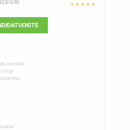
kusse
★
★
★
★
★
NDIDATUOKITE
lju toredaid
st kogu
ristamine,
iisakad