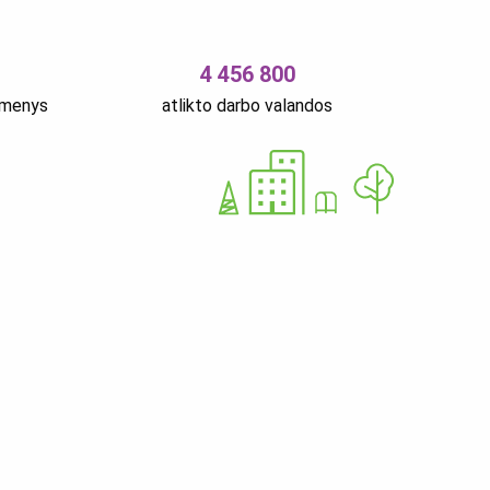
4 456 800
smenys
atlikto darbo valandos
 OÜ
12679310
Nurme 37 11616 Tallinn Estija