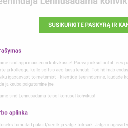
eenindaja Lennusadama kohvi
SUSIKURKITE PASKYRĄ IR KA
rašymas
ame sind appi muuseumi kohvikusse! Päeva jooksul ootab ees pa
nte ja kolleege, kelle seltsis aeg lausa lendab. Töö hõlmab enda
viku igapäevast toimetamist - klientide teenindamine, laudade ko
de ja kauba paigutamine jne.
ame sind Lennusadama teisel korrusel kohvikus!
rbo aplinka
tuseks tumedad püksid/seelik ja valge triiksärk. Jalga mugavad v