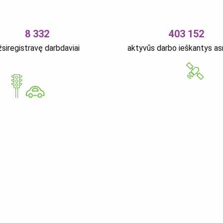
8 332
403 152
žsiregistravę darbdaviai
aktyvūs darbo ieškantys a
GoWorkaBit Estonia