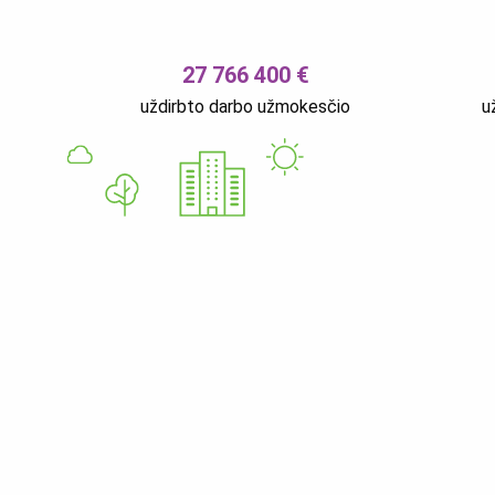
27 766 400 €
uždirbto darbo užmokesčio
u