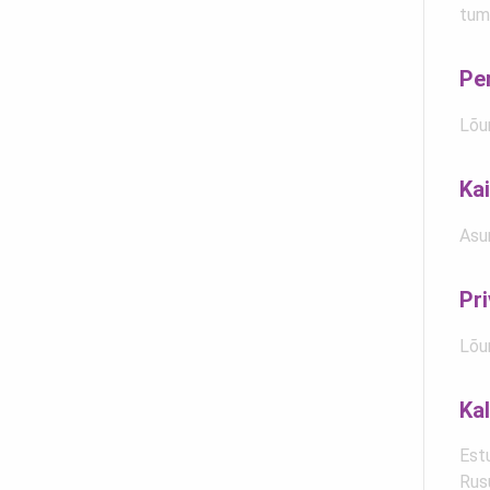
tum
Per
Lõu
Kai
Asu
Pr
Lõu
Kal
Est
Rus