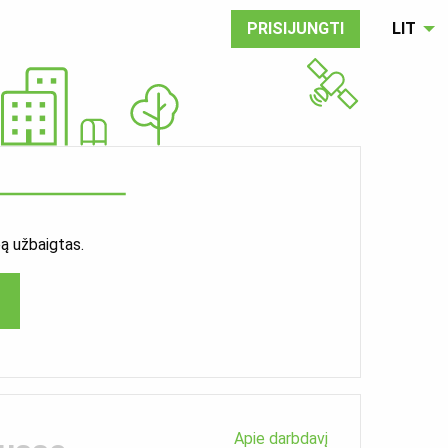
PRISIJUNGTI
LIT
ą užbaigtas.
Apie darbdavį