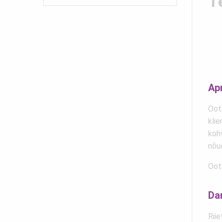
T
Ap
Oot
klie
koh
nõu
Oot
Da
Riie