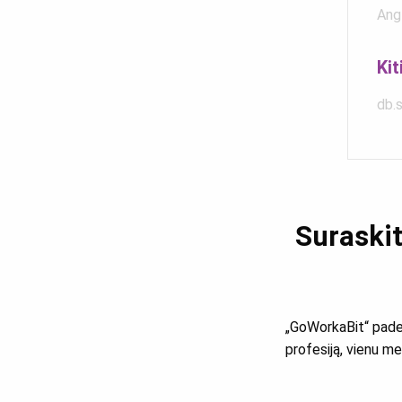
Ang
Kit
db.s
Suraskit
„GoWorkaBit“ padeda 
profesiją, vienu me