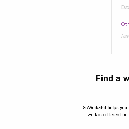
Est
Ot
Ausu
Find a w
GoWorkaBit helps you f
work in different c