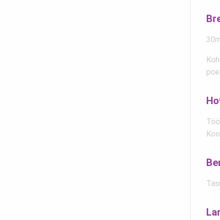
Br
30mi
Koh
poe
Ho
Töök
Koo
Be
Tas
La