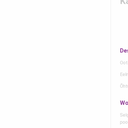
K
De
Oot
Eel
Õht
Wo
Selg
poo