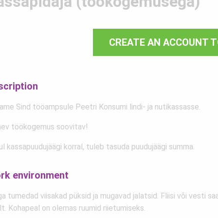
assapidaja (töökogemusega)
CREATE AN ACCOUNT T
scription
ame Sind tööampsule Peetri Konsumi lindi- ja nutikassasse.
nev töökogemus soovitav!
ul kassapuudujäägi korral, tuleb tasuda puudujäägi summa.
rk environment
a tumedad viisakad püksid ja mugavad jalatsid. Fliisi või vesti s
lt. Kohapeal on olemas ruumid riietumiseks.