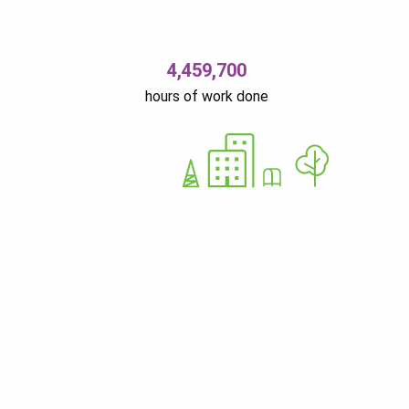
4,459,700
hours of work done
Ü
12679310
Nurme 37 11616 Tallinn Estonia