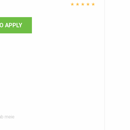
★
★
★
★
★
O APPLY
aab meie