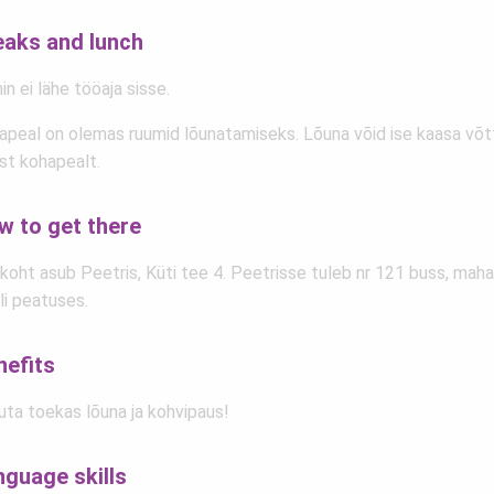
eaks and lunch
n ei lähe tööaja sisse.
apeal on olemas ruumid lõunatamiseks. Lõuna võid ise kaasa võt
st kohapealt.
w to get there
oht asub Peetris, Küti tee 4. Peetrisse tuleb nr 121 buss, maha 
li peatuses.
nefits
uta toekas lõuna ja kohvipaus!
nguage skills