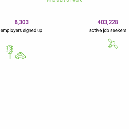
Find a bit of work
8,303
403,228
employers signed up
active job seekers
GoWorkaBit Estonia O