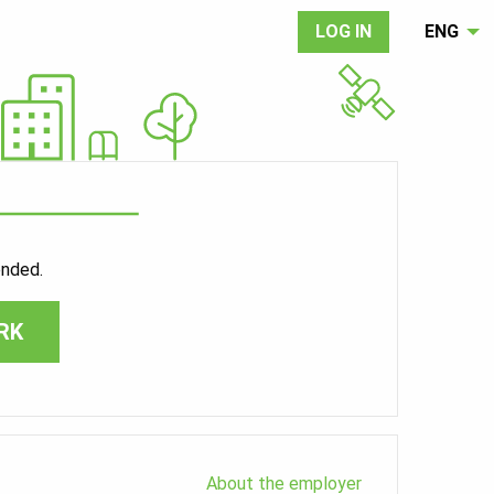
LOG IN
ENG
ended.
RK
About the employer