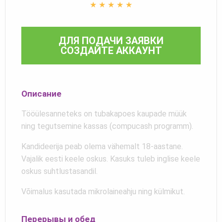
★
★
★
★
★
ДЛЯ ПОДАЧИ ЗАЯВКИ
СОЗДАЙТЕ АККАУНТ
Описание
Tööülesanneteks on tubakapoes kaupade müük
ning tegutsemine kassas (compucash programm).
Kandideerija peab olema vähemalt 18-aastane.
Vajalik eesti keele oskus. Kasuks tuleb inglise keele
oskus suhtlustasandil.
Võimalus kasutada mikrolaineahju ning külmikut.
Перерывы и обед