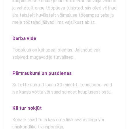
kauplusesse kohale jõuad. Kui oleme su välja valinud
ja vahetult enne tööpäeva tühistad, siis oled võtnud
ära teistelt huvilistelt võimaluse tööampsu teha ja
meie töötajad jäävad ilma vajalikust abist.
Darba vide
Tööpluus on kohapeal olemas. Jalanõud vali
sobivad: mugavad ja turvalised.
Pārtraukumi un pusdienas
Sul ette nähtud lõuna 30 minutit. Lõunasöögi võid
ise kaasa võtta või saad samast kauplusest osta.
Kā tur nokļūt
Kohale saad tulla kas oma liiklusvahendiga või
ühiskondliku transpordiga.