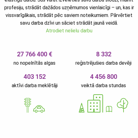
profesiju, strādāt dažādos uzņēmumos vienlaicīgi – un, kas ir
vissvarīgākais, strādāt pēc saviem noteikumiem. Pārvērtiet
savu darba dzīvi un sāciet strādāt jaunā veidā.
Atrodiet nelielu darbu
27 766 400 €
8 332
no nopelnītās algas
reģistrējušies darba devēji
403 152
4 456 800
aktīvi darba meklētāji
veiktā darba stundas