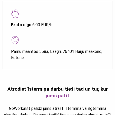
Bruto alga
6.00 EUR/h
Pärnu maantee 558a, Laagri, 76401 Harju maakond,
Estonia
Atrodiet īstermiņa darbu tieši tad un tur, kur
jums patīt
GoWorkaBit palīdz jums atrast īstermiņa vai ilgtermiņa
elastīgu darbu. Jūs varat izvēlēties savu darba slodzi, mainīt