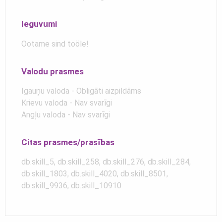
Ieguvumi
Ootame sind tööle!
Valodu prasmes
Igauņu valoda - Obligāti aizpildāms
Krievu valoda - Nav svarīgi
Angļu valoda - Nav svarīgi
Citas prasmes/prasības
db.skill_5, db.skill_258, db.skill_276, db.skill_284,
db.skill_1803, db.skill_4020, db.skill_8501,
db.skill_9936, db.skill_10910