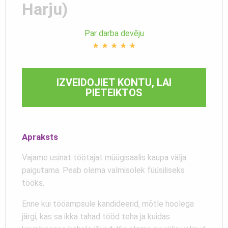
Harju)
Par darba devēju
★
★
★
★
★
IZVEIDOJIET KONTU, LAI
PIETEIKTOS
Apraksts
Vajame usinat töötajat müügisaalis kaupa välja
paigutama. Peab olema valmisolek füüsiliseks
tööks.
Enne kui tööampsule kandideerid, mõtle hoolega
järgi, kas sa ikka tahad tööd teha ja kuidas