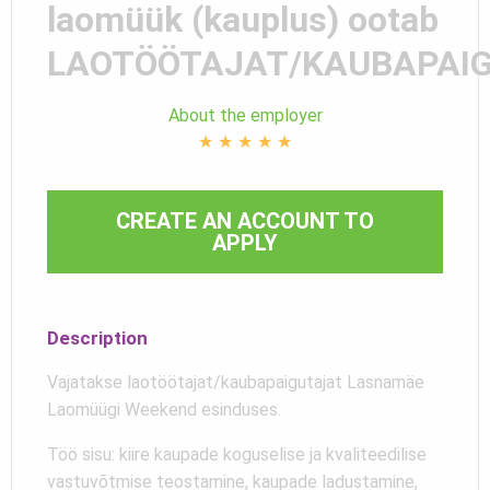
laomüük (kauplus) ootab
LAOTÖÖTAJAT/KAUBAPAI
About the employer
★
★
★
★
★
CREATE AN ACCOUNT TO
APPLY
Description
Vajatakse laotöötajat/kaubapaigutajat Lasnamäe
Laomüügi Weekend esinduses.
Töö sisu: kiire kaupade koguselise ja kvaliteedilise
vastuvõtmise teostamine, kaupade ladustamine,