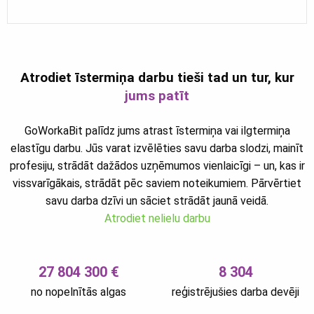
Atrodiet īstermiņa darbu tieši tad un tur, kur
jums patīt
GoWorkaBit palīdz jums atrast īstermiņa vai ilgtermiņa
elastīgu darbu. Jūs varat izvēlēties savu darba slodzi, mainīt
profesiju, strādāt dažādos uzņēmumos vienlaicīgi – un, kas ir
vissvarīgākais, strādāt pēc saviem noteikumiem. Pārvērtiet
savu darba dzīvi un sāciet strādāt jaunā veidā.
Atrodiet nelielu darbu
27 804 300 €
8 304
no nopelnītās algas
reģistrējušies darba devēji