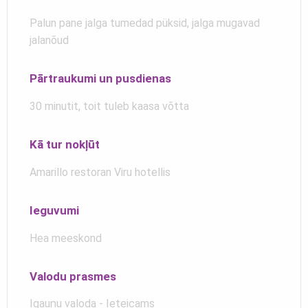
Palun pane jalga tumedad püksid, jalga mugavad
jalanõud
Pārtraukumi un pusdienas
30 minutit, toit tuleb kaasa võtta
Kā tur nokļūt
Amarillo restoran Viru hotellis
Ieguvumi
Hea meeskond
Valodu prasmes
Igauņu valoda - Ieteicams