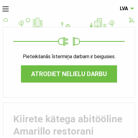
LVA
Pieteikšanās īstermiņa darbam ir beigusies.
ATRODIET NELIELU DARBU
Kiirete kätega abitööline
Amarillo restorani