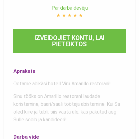
Par darba devēju
★
★
★
★
★
IZVEIDOJIET KONTU, LAI
PIETEIKTOS
Apraksts
Ootame abikäsi hotell Viru Amarillo restorani!
Sinu tööks on Amarillo restorani laudade
koristamine, baari/saali töötaja abistamine. Kui Sa
oled kiire ja tubli, siis vaata üle, kas pakutud aeg
Sulle sobib ja kandideeri!
Darba vide