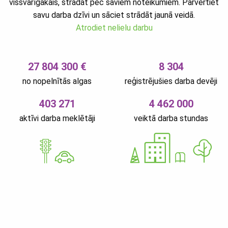
vissvarīgākais, strādāt pēc saviem noteikumiem. Pārvērtiet
savu darba dzīvi un sāciet strādāt jaunā veidā.
Atrodiet nelielu darbu
27 804 300 €
8 304
no nopelnītās algas
reģistrējušies darba devēji
403 271
4 462 000
aktīvi darba meklētāji
veiktā darba stundas