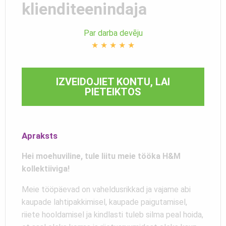
klienditeenindaja
Par darba devēju
★
★
★
★
★
IZVEIDOJIET KONTU, LAI
PIETEIKTOS
Apraksts
Hei moehuviline, tule liitu meie tööka H&M
kollektiiviga!
Meie tööpäevad on vaheldusrikkad ja vajame abi
kaupade lahtipakkimisel, kaupade paigutamisel,
riiete hooldamisel ja kindlasti tuleb silma peal hoida,