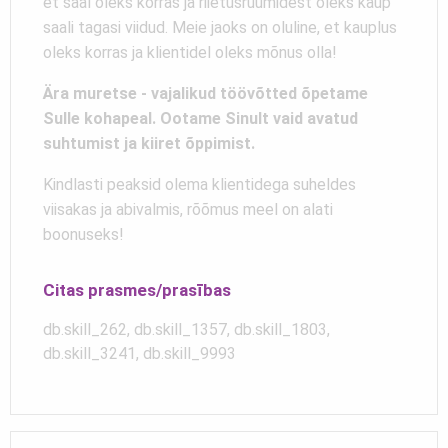
et saal oleks korras ja riietusruumidest oleks kaup
saali tagasi viidud. Meie jaoks on oluline, et kauplus
oleks korras ja klientidel oleks mõnus olla!
Ära muretse - vajalikud töövõtted õpetame
Sulle kohapeal. Ootame Sinult vaid avatud
suhtumist ja kiiret õppimist.
Kindlasti peaksid olema klientidega suheldes
viisakas ja abivalmis, rõõmus meel on alati
boonuseks!
Citas prasmes/prasības
db.skill_262, db.skill_1357, db.skill_1803,
db.skill_3241, db.skill_9993